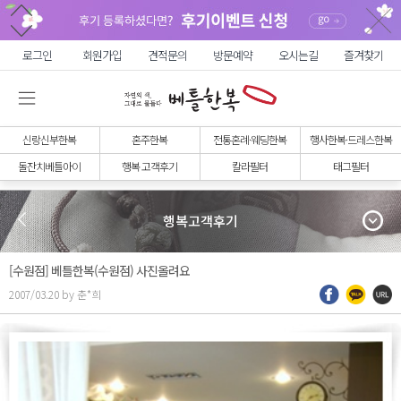
로그인
회원가입
견적문의
방문예약
오시는길
즐겨찾기
신랑신부한복
혼주한복
전통혼례·웨딩한복
행사한복·드레스한복
돌잔치베틀아이
행복 고객후기
칼라필터
태그필터
행복고객후기
[수원점] 베틀한복(수원점) 사진올려요
2007/03.20 by 춘*희