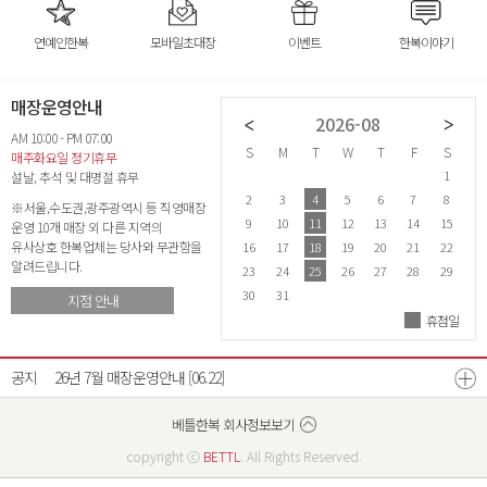
연예인한복
모바일초대장
이벤트
한복이야기
매장운영안내
2026-07
2026-08
AM 10:00 - PM 07:00
S
M
T
W
T
F
S
S
M
T
W
T
F
S
S
매주화요일 정기휴무
1
2
3
4
1
설날, 추석 및 대명절 휴무
5
6
7
8
9
10
11
2
3
4
5
6
7
8
6
※서울,수도권,광주광역시 등 직영매장
12
13
14
15
16
17
18
9
10
11
12
13
14
15
1
운영 10개 매장 외 다른 지역의
유사상호 한복업체는 당사와 무관함을
19
20
21
22
23
24
25
16
17
18
19
20
21
22
2
알려드립니다.
26
27
28
29
30
31
23
24
25
26
27
28
29
2
30
31
지점 안내
휴점일
26년 8월 매장운영안내
[07.21]
26년 7월 매장운영안내
[06.22]
공지
광주광역시점 확장이전안내
[12.17]
베스트리워드 선정자 발표
베틀한복 매장운영시간 변경안내
[07.18]
[12.26]
베틀한복 회사정보보기
copyright ⓒ
BETTL
. All Rights Reserved.