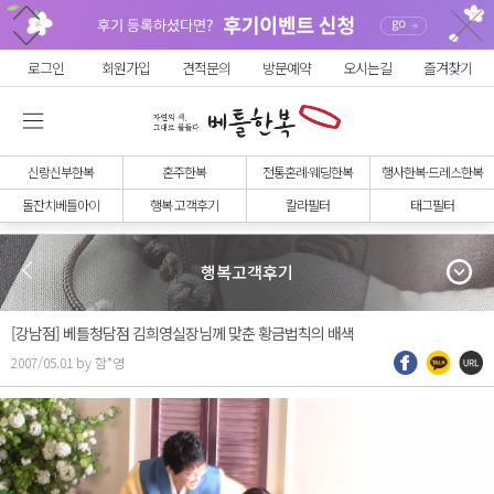
로그인
회원가입
견적문의
방문예약
오시는길
즐겨찾기
신랑신부한복
혼주한복
전통혼례·웨딩한복
행사한복·드레스한복
돌잔치베틀아이
행복 고객후기
칼라필터
태그필터
행복고객후기
[강남점] 베틀청담점 김희영실장님께 맞춘 황금법칙의 배색
2007/05.01 by 함*영