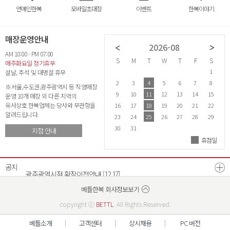
연예인한복
모바일초대장
이벤트
한복이야기
매장운영안내
2026-07
2026-08
AM 10:00 - PM 07:00
S
M
T
W
T
F
S
S
M
T
W
T
F
S
S
매주화요일 정기휴무
1
2
3
4
1
설날, 추석 및 대명절 휴무
5
6
7
8
9
10
11
2
3
4
5
6
7
8
6
※서울,수도권,광주광역시 등 직영매장
12
13
14
15
16
17
18
9
10
11
12
13
14
15
1
운영 10개 매장 외 다른 지역의
유사상호 한복업체는 당사와 무관함을
19
20
21
22
23
24
25
16
17
18
19
20
21
22
2
알려드립니다.
26
27
28
29
30
31
23
24
25
26
27
28
29
2
30
31
지점 안내
휴점일
26년 8월 매장운영안내
[07.21]
26년 7월 매장운영안내
[06.22]
공지
광주광역시점 확장이전안내
[12.17]
베스트리워드 선정자 발표
베틀한복 매장운영시간 변경안내
[07.18]
[12.26]
베틀한복 회사정보보기
copyright ⓒ
BETTL
. All Rights Reserved.
베틀소개
고객센터
상시채용
PC 버전