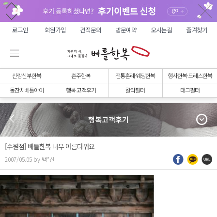
로그인
회원가입
견적문의
방문예약
오시는길
즐겨찾기
신랑신부한복
혼주한복
전통혼례·웨딩한복
행사한복·드레스한복
돌잔치베틀아이
행복 고객후기
칼라필터
태그필터
행복고객후기
[수원점] 베틀한복 너무 아름다워요
2007/05.05 by 백*신