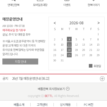
연예인한복
모바일초대장
이벤트
한복이야기
매장운영안내
2026-07
2026-08
AM 10:00 - PM 07:00
S
M
T
W
T
F
S
S
M
T
W
T
F
S
S
매주화요일 정기휴무
1
2
3
4
1
설날, 추석 및 대명절 휴무
5
6
7
8
9
10
11
2
3
4
5
6
7
8
6
※서울,수도권,광주광역시 등 직영매장
12
13
14
15
16
17
18
9
10
11
12
13
14
15
1
운영 10개 매장 외 다른 지역의
유사상호 한복업체는 당사와 무관함을
19
20
21
22
23
24
25
16
17
18
19
20
21
22
2
알려드립니다.
26
27
28
29
30
31
23
24
25
26
27
28
29
2
30
31
지점 안내
휴점일
26년 8월 매장운영안내
[07.21]
공지
26년 7월 매장운영안내
[06.22]
광주광역시점 확장이전안내
베스트리워드 선정자 발표
베틀한복 매장운영시간 변경안내
[07.18]
[12.17]
[12.26]
베틀한복 회사정보보기
copyright ⓒ
BETTL
. All Rights Reserved.
베틀소개
고객센터
상시채용
PC 버전