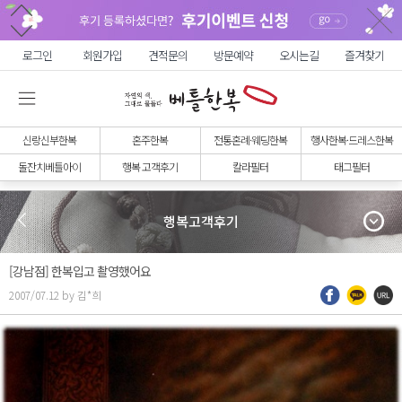
로그인
회원가입
견적문의
방문예약
오시는길
즐겨찾기
신랑신부한복
혼주한복
전통혼례·웨딩한복
행사한복·드레스한복
돌잔치베틀아이
행복 고객후기
칼라필터
태그필터
행복고객후기
[강남점] 한복입고 촬영했어요
2007/07.12 by 김*희