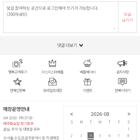
덧글
남기기
댓글 더보기
행복고객후기
미스미스터베틀
베틀베이비
공지사항
연예인한복
모바일초대장
이벤트
한복이야기
매장운영안내
2026-07
2026-08
AM 10:00 - PM 07:00
S
M
T
W
T
F
S
S
M
T
W
T
F
S
S
매주화요일 정기휴무
1
2
3
4
1
설날, 추석 및 대명절 휴무
5
6
7
8
9
10
11
2
3
4
5
6
7
8
6
※서울,수도권,광주광역시 등 직영매장