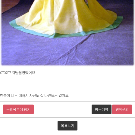
070707 웨딩촬영했어요
한복이 너무 예뻐서 사진도 잘 나왔을거 같아요
문의목록에 담기
방문예약
견적문의
목록보기