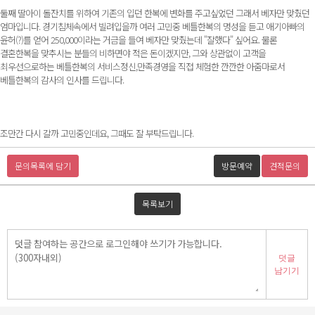
둘째 딸아이 돌잔치를 위하여 기존의 입던 한복에 변화를 주고싶었던 그래서 베자만 맞췄던
엄마입니다. 경기침체속에서 빌려입을까 여러 고민중 베틀한복의 명성을 듣고 애기아빠의
윤허(?)를 얻어 250,000이라는 거금을 들여 베자만 맞췄는데 "잘했다" 싶어요. 물론
결혼한복을 맞추시는 분들의 비하면야 적은 돈이겠지만, 그와 상관없이 고객을
최우선으로하는 베틀한복의 서비스정신,만족경영을 직접 체험한 깐깐한 아줌마로서
베틀한복의 감사의 인사를 드립니다.
조만간 다시 갈까 고민중인데요, 그때도 잘 부탁드립니다.
문의목록에 담기
방문예약
견적문의
목록보기
덧글
남기기