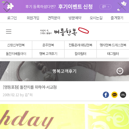
로그인
회원가입
견적문의
방문예약
오시는길
즐겨찾기
신랑신부한복
혼주한복
전통혼례·웨딩한복
행사한복·드레스한복
돌잔치베틀아이
행복 고객후기
칼라필터
태그필터
행복고객후기
[영등포점] 돌잔치를 위하여-서교점
2009/02.12 by 김*희