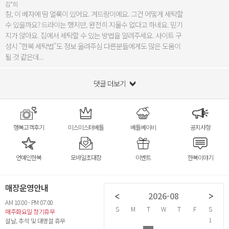
김*희
참, 이 베자에 땀 얼룩이 있어요. 겨드랑이에요. 그건 어떻게 세탁할
수 있을까요? 드라이는 했지만, 완전히 지울수 없다고 하네요. 믿기
지가 않아요. 집에서 세탁할 수 있는 방법을 알려주세요. 사이트 구
성시 "한복 세탁법"도 정보 올려주심 다른분들에게도 많은 도움이
될 것 같은데...
댓글 더보기
행복고객후기
미스미스터베틀
베틀베이비
공지사항
연예인한복
모바일초대장
이벤트
한복이야기
매장운영안내
2026-07
2026-08
AM 10:00 - PM 07:00
S
M
T
W
T
F
S
S
M
T
W
T
F
S
S
매주화요일 정기휴무
1
2
3
4
1
설날, 추석 및 대명절 휴무