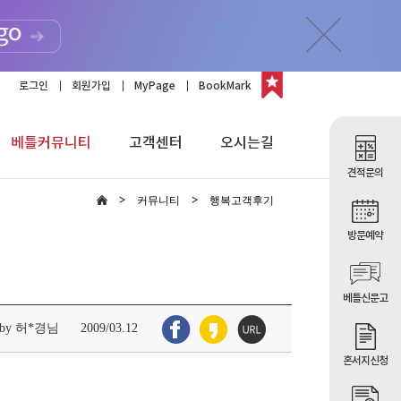
로그인
회원가입
MyPage
BookMark
베틀커뮤니티
고객센터
오시는길
견적문의
커뮤니티
행복고객후기
방문예약
베틀신문고
by 허*경님
2009/03.12
혼서지신청