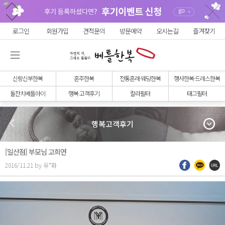
로그인
회원가입
견적문의
방문예약
오시는길
즐겨찾기
신랑신부한복
혼주한복
전통혼례·웨딩한복
행사한복·드레스한복
돌잔치베틀아이
행복 고객후기
칼라필터
태그필터
행복고객후기
[일산점] 부모님 고희연
2016/11.21 by 유*화