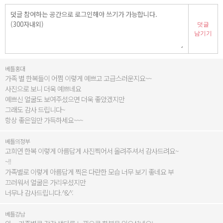
덧글
남기기
베틀홍대
가족 별 한복들이 어쩜 이렇게 예쁘고 고급스러운지요~~
사진으로 보니 더욱 예쁘네요
예쁘신 얼굴도 보여주셨으면 더욱 좋았겠지만
그래도 감사 드립니다~
항상 좋은일만 가득하세요~~~
베틀의정부
고희연 한복 이렇게 아름답게 사진찍어서 올려주셔서 감사드려요~
~!!
가족별로 이렇게 아름답게 찍은 다란한 모습 너무 보기 좋네요 부
끄러워서 얼굴은 가리우셨지만
너무나 감사드립니다.^&^:
베틀강남