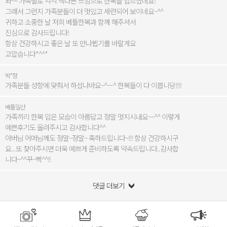
와~~ 가족별로 각각 색다른 느낌으로 한복을 입으셨네요!
그래서 그런지 가족분들이 더 멋있고 세련되어 보이네요~^^
귀하고 소중한 날 저희 베틀한복과 함께 해주셔서
진심으로 감사드립니다!
항상 건강하시고 좋은 날 또 만나뵙기를 바랄게요
고맙습니다*^^*
박*정
가족분들 성향에 맞춰서 하셨나바요~^ㅡ^ 한복들이 다 이쁩니당!!!!
베틀일산
가족끼리 한복 입은 모습이 아름답고 정말 멋지시내요~~^^ 이렇게
예쁜후기도 올려주시고 감사합니다^^
아버님 어머님께도 정말~정말~ 축하드립니다~!!! 항상 건강하시구
요...또 찾아주시면 더욱 예쁘게 준비하도록 약속드립니다..감사합
니다~^^꾸~뻑^^!!
댓글 더보기