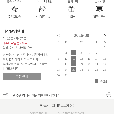
행복고객후기
미스미스터베틀
베틀베이비
공지사항
연예인한복
모바일초대장
이벤트
한복이야기
매장운영안내
2026-07
2026-08
AM 10:00 - PM 07:00
S
M
T
W
T
F
S
S
M
T
W
T
F
S
S
매주화요일 정기휴무
1
2
3
4
1
설날, 추석 및 대명절 휴무
5
6
7
8
9
10
11
2
3
4
5
6
7
8
6
※서울,수도권,광주광역시 등 직영매장
12
13
14
15
16
17
18
9
10
11
12
13
14
15
1
운영 10개 매장 외 다른 지역의
유사상호 한복업체는 당사와 무관함을
19
20
21
22
23
24
25
16
17
18
19
20
21
22
2
알려드립니다.
26
27
28
29
30
31
23
24
25
26
27
28
29
2
30
31
지점 안내
휴점일
26년 8월 매장운영안내
26년 7월 매장운영안내
[07.21]
[06.22]
공지
광주광역시점 확장이전안내
[12.17]
베스트리워드 선정자 발표
베틀한복 매장운영시간 변경안내
[07.18]
[12.26]
베틀한복 회사정보보기
copyright ⓒ
BETTL
. All Rights Reserved.