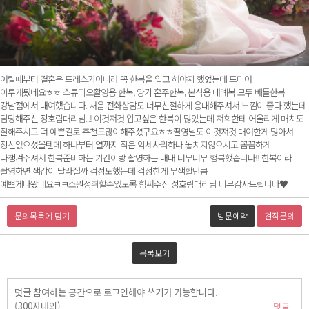
어릴때부터 결혼은 드레스가아니라 꼭 한복을 입고 해야지 했었는데 드디어
이루게됬네요ㅎㅎ 스튜디오촬영용 한복, 양가 혼주한복, 본식용 대례복 모두 베틀한복
강남점에서 대여했습니다. 처음 전화상담도 너무친절하게 응대해주셔서 느낌이 좋다 했는데
담당해주신 정호림대리님...! 이것저것 입고싶은 한복이 많았는데 저희한테 어울리게 매치도
잘해주시고 더 예쁜걸로 추천도많이해주셨구요ㅎㅎ촬영날도 이것저것 대여한게 많아서
정신없으셨을텐데 하나부터 열까지 작은 악세사리하나 놓치지않으시고 꼼꼼하게
다챙겨주셔서 한복준비하는 기간이랑 촬영하는 내내 너무너무 행복했습니다!! 한복이라
촬영하면 색감이 달라질까 걱정도했는데 걱정한게 무색할만큼
예쁘게나왔네요ㅋㅋ소원성취할수있도록 힘써주신 정호림대리님 너무감사드립니다♥
문의목록에 담기
방문예약
견적문의
목록보기
덧글