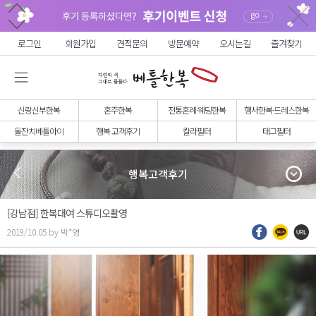
로그인
회원가입
견적문의
방문예약
오시는길
즐겨찾기
신랑신부한복
혼주한복
전통혼례·웨딩한복
행사한복·드레스한복
돌잔치베틀아이
행복 고객후기
칼라필터
태그필터
행복고객후기
[강남점] 한복대여 스튜디오촬영
2019/10.05 by 박*영