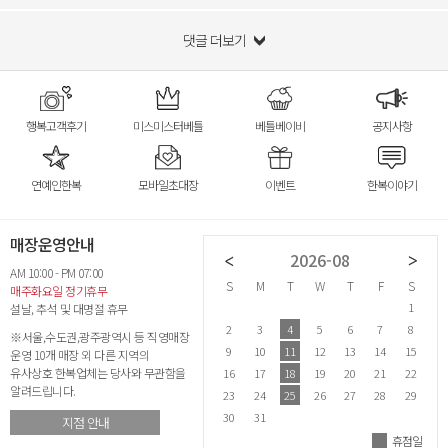
댓글 더보기
행복고객후기
미스미스터베틀
베틀베이비
공지사항
연예인한복
모바일초대장
이벤트
한복이야기
매장운영안내
2026-07
2026-08
AM 10:00 - PM 07:00
S
M
T
W
T
F
S
S
M
T
W
T
F
S
S
매주화요일 정기휴무
1
2
3
4
1
설날, 추석 및 대명절 휴무
5
6
7
8
9
10
11
2
3
4
5
6
7
8
6
※서울,수도권,광주광역시 등 직영매장
12
13
14
15
16
17
18
9
10
11
12
13
14
15
1
운영 10개 매장 외 다른 지역의
유사상호 한복업체는 당사와 무관함을
19
20
21
22
23
24
25
16
17
18
19
20
21
22
2
알려드립니다.
26
27
28
29
30
31
23
24
25
26
27
28
29
2
30
31
지점 안내
휴점일