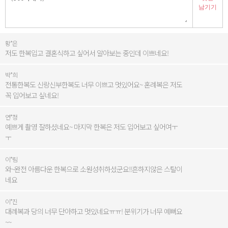
남기기
황*은
저도 한복입고 결혼식하고 싶어서 알아보는 중인데 이쁘네요!
박*희
전통한복도 신랑신부한복도 너무 이쁘고 멋있어요~ 혼례복은 저도
꼭 입어보고 싶네요!
연*정
예쁘게 촬영 잘하셨네요~ 마지막 한복은 저도 입어보고 싶어여ㅜ
ㅜ
이*림
와~완전 아름다운 한복으로 소원성취하셨군요!!흔하지않은 스탈이
네요
이*진
대례복과 당의 너무 단아하고 멋있네요ㅠㅠ! 분위기가 너무 예뻐요
~~