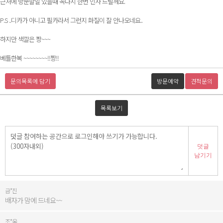
근처에 방문할일 있을때 꼭다시 한번 인사 드릴께요.
P.S ..디카가 아니고 필카라서 그런지 화질이 잘 안나오네요..
하지만 색깔은 짱~~~
베틀한복 ~~~~~~~~!!짱!!
문의목록에 담기
방문예약
견적문의
목록보기
덧글
남기기
금*진
배자가 맘에 드네요~~
조*옥