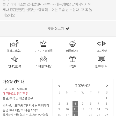
늘 입가에 미소를 잃지않았던 신부님~~배우성룡을 닮아서인지 언
제나 정감있었던 신랑님~~행복해 보이는 모습 넘 부럽다...꼬 옥 놀
러오세요
댓글 더보기
행복고객후기
미스미스터베틀
베틀베이비
공지사항
연예인한복
모바일초대장
이벤트
한복이야기
매장운영안내
2026-07
2026-08
AM 10:00 - PM 07:00
S
M
T
W
T
F
S
S
M
T
W
T
F
S
S
매주화요일 정기휴무
1
2
3
4
1
설날, 추석 및 대명절 휴무
5
6
7
8
9
10
11
2
3
4
5
6
7
8
6
※서울,수도권,광주광역시 등 직영매장
12
13
14
15
16
17
18
9
10
11
12
13
14
15
1
운영 10개 매장 외 다른 지역의
유사상호 한복업체는 당사와 무관함을
19
20
21
22
23
24
25
16
17
18
19
20
21
22
2