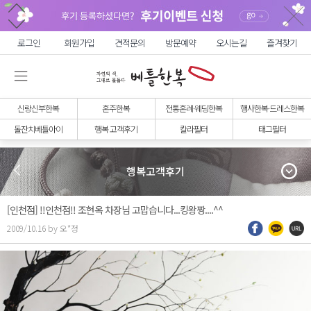
로그인
회원가입
견적문의
방문예약
오시는길
즐겨찾기
신랑신부한복
혼주한복
전통혼례·웨딩한복
행사한복·드레스한복
돌잔치베틀아이
행복 고객후기
칼라필터
태그필터
행복고객후기
[인천점] !!인천점!! 조현옥 차장님 고맙습니다...킹왕짱....^^
2009/10.16 by 오*정