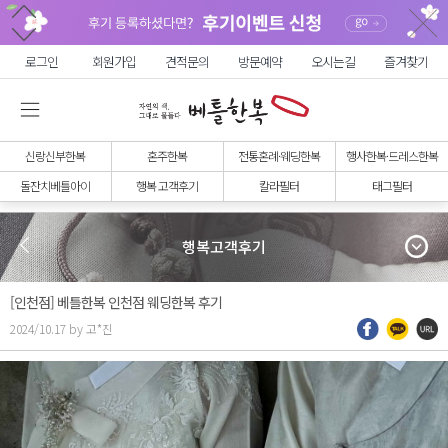
로그인
회원가입
견적문의
방문예약
오시는길
즐겨찾기
신랑신부한복
혼주한복
전통혼례·웨딩한복
행사한복·드레스한복
돌잔치베틀아이
행복 고객후기
칼라필터
태그필터
행복고객후기
[인천점] 베틀한복 인천점 웨딩한복 후기
2024/10.17 by 고*진