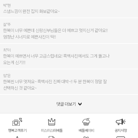
박*현
스냅느낌이 완전 잡지 화보같아요~
길*주
한복이 너무 예쁜데 신랑신부님들은 더 예쁘고 멋지신거 같아요!!
엄청난 시너지로 예쁜사진이 딱!!
최*미
한복이 예쁘면서 너무 고급스럽네요! 흑백사진에서도 그게 뚫고나
오는게 신기!!!
임*은
한복씬 너무 멋져요~ 흑백사진 진짜 대박~!! 두 분 한복이 정말 잘
선택하신 것 같아요~
댓글 더보기
행복고객후기
미스미스터베틀
베틀베이비
공지사항