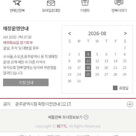
연예인한복
모바일초대장
이벤트
한복이야기
매장운영안내
2026-07
2026-08
AM 10:00 - PM 07:00
S
M
T
W
T
F
S
S
M
T
W
T
F
S
S
매주화요일 정기휴무
1
2
3
4
1
설날, 추석 및 대명절 휴무
5
6
7
8
9
10
11
2
3
4
5
6
7
8
6
※서울,수도권,광주광역시 등 직영매장
12
13
14
15
16
17
18
9
10
11
12
13
14
15
1
운영 10개 매장 외 다른 지역의
유사상호 한복업체는 당사와 무관함을
19
20
21
22
23
24
25
16
17
18
19
20
21
22
2
알려드립니다.
26
27
28
29
30
31
23
24
25
26
27
28
29
2
30
31
지점 안내
휴점일
26년 8월 매장운영안내
26년 7월 매장운영안내
[07.21]
[06.22]
공지
광주광역시점 확장이전안내
[12.17]
베스트리워드 선정자 발표
베틀한복 매장운영시간 변경안내
[07.18]
[12.26]
베틀한복 회사정보보기
copyright ⓒ
BETTL
. All Rights Reserved.