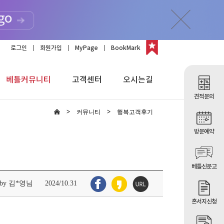
로그인
회원가입
MyPage
BookMark
베틀커뮤니티
고객센터
오시는길
견적문의
커뮤니티
행복고객후기
방문예약
베틀신문고
by 김*영님
2024/10.31
혼서지신청