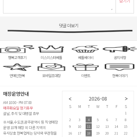
남기기
댓글 더보기
행복고객후기
미스미스터베틀
베틀베이비
공지사항
연예인한복
모바일초대장
이벤트
한복이야기
매장운영안내
2026-07
2026-08
AM 10:00 - PM 07:00
S
M
T
W
T
F
S
S
M
T
W
T
F
S
S
매주화요일 정기휴무
1
2
3
4
1
설날, 추석 및 대명절 휴무
5
6
7
8
9
10
11
2
3
4
5
6
7
8
6
※서울,수도권,광주광역시 등 직영매장
12
13
14
15
16
17
18
9
10
11
12
13
14
15
1
운영 10개 매장 외 다른 지역의
유사상호 한복업체는 당사와 무관함을
19
20
21
22
23
24
25
16
17
18
19
20
21
22
2