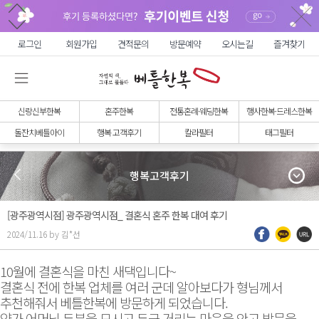
로그인
회원가입
견적문의
방문예약
오시는길
즐겨찾기
신랑신부한복
혼주한복
전통혼례·웨딩한복
행사한복·드레스한복
돌잔치베틀아이
행복 고객후기
칼라필터
태그필터
행복고객후기
[광주광역시점] 광주광역시점_ 결혼식 혼주 한복 대여 후기
2024/11.16 by 김*선
10월에 결혼식을 마친 새댁입니다~
결혼식 전에 한복 업체를 여러 군데 알아보다가 형님께서
추천해줘서 베틀한복에 방문하게 되었습니다.
양가 어머님 두분을 모시고 두근 거리는 마음을 안고 방문을