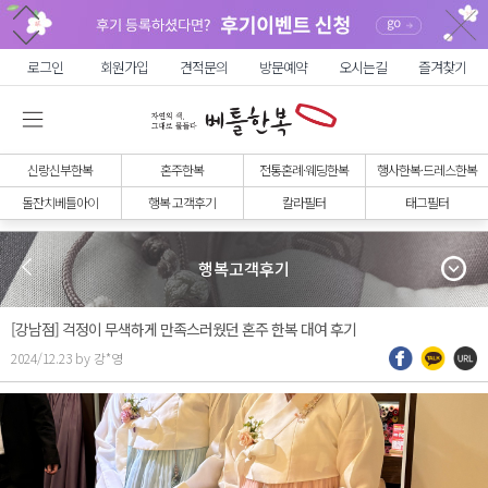
로그인
회원가입
견적문의
방문예약
오시는길
즐겨찾기
신랑신부한복
혼주한복
전통혼례·웨딩한복
행사한복·드레스한복
돌잔치베틀아이
행복 고객후기
칼라필터
태그필터
행복고객후기
[강남점] 걱정이 무색하게 만족스러웠던 혼주 한복 대여 후기
2024/12.23 by 강*영