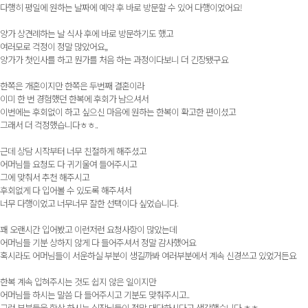
다행히 평일에 원하는 날짜에 예약 후 바로 방문할 수 있어 다행이었어요!
양가 상견례하는 날 식사 후에 바로 방문하기도 했고
여러모로 걱정이 정말 많았어요,,
양가가 첫인사를 하고 뭔가를 처음 하는 과정이다보니 더 긴장됐구요
한쪽은 개혼이지만 한쪽은 두번째 결혼이라
이미 한 번 경험했던 한복에 후회가 남으셔서
이번에는 후회없이 하고 싶으신 마음에 원하는 한복이 확고한 편이셨고
그래서 더 걱정했습니다ㅎㅎ..
근데 상담 시작부터 너무 친절하게 해주셨고
어머님들 요청도 다 귀기울여 들어주시고
그에 맞춰서 추천 해주시고
후회없게 다 입어볼 수 있도록 해주셔서
너무 다행이었고 너무너무 잘한 선택이다 싶었습니다.
꽤 오랜시간 입어봤고 이런저런 요청사항이 많았는데
어머님들 기분 상하지 않게 다 들어주셔서 정말 감사했어요
혹시라도 어머님들이 서운하실 부분이 생길까봐 여러부분에서 계속 신경쓰고 있었거든요
한복 계속 입혀주시는 것도 쉽지 않은 일이지만
어머님들 하시는 말씀 다 들어주시고 기분도 맞춰주시고..
그런 부분들을 항상 하시는 실장님들이 정말 대단하시다고 생각했습니다 ㅎㅎ..