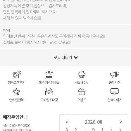
정성가득 예쁜 후기 진심으로 감사드리며,
연말 행복하게 잘 마무리 하시고요~
새해 복 많이 받으세요!!!!
전*아
입어보신 한복 색감이 은은하면서도 우아해서 진짜 아름다우세요!!
실제로 보면 더 화사해서 빛이 날 것 같구요!!
댓글 더보기
행복고객후기
미스미스터베틀
베틀베이비
공지사항
연예인한복
모바일초대장
이벤트
한복이야기
매장운영안내
2026-07
2026-08
AM 10:00 - PM 07:00
S
M
T
W
T
F
S
S
M
T
W
T
F
S
S
매주화요일 정기휴무