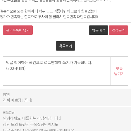
결론적으로 모든 한복이 다 너무 곱고 아름다워서 고르기 힘들었는데
양가가 만족하는 한복으로 무사히 잘 골라서 만족만족 대만족입니다:)
문의목록에 담기
방문예약
견적문의
목록보기
덧글
남기기
장*영
진짜 예쁘당!! 곱다!
베틀강남
안녕하세요, 베틀한복 강남점입니다 :)
상담 도와 드렸던 은옥실장님께서도
너무 즐거운 시간이였다고 꼭 전해 달라세요^^