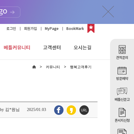
로그인
회원가입
MyPage
BookMark
베틀커뮤니티
고객센터
오시는길
견적문의
커뮤니티
행복고객후기
방문예약
베틀신문고
by 김*원님
2025/01.03
혼서지신청