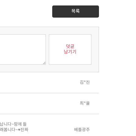
목록
덧글
남기기
김*진
최*율
 납니다~맘에 들
바래봅니다~♥진짜
베틀광주