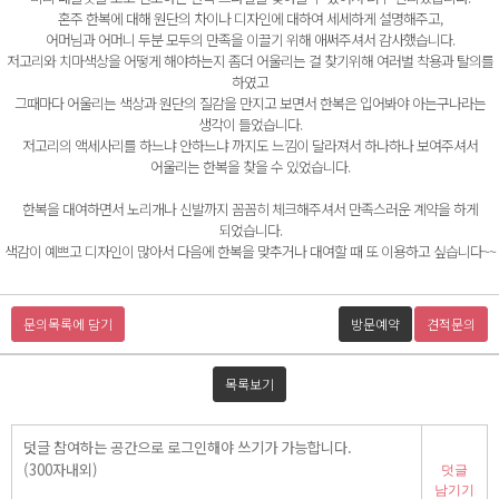
혼주 한복에 대해 원단의 차이나 디자인에 대하여 세세하게 설명해주고,
어머님과 어머니 두분 모두의 만족을 이끌기 위해 애써주셔서 감사했습니다.
저고리와 치마색상을 어떻게 해야하는지 좀더 어울리는 걸 찾기위해 여러벌 착용과 탈의를
하였고
그때마다 어울리는 색상과 원단의 질감을 만지고 보면서 한복은 입어봐야 아는구나라는
생각이 들었습니다.
저고리의 액세사리를 하느냐 안하느냐 까지도 느낌이 달라져서 하나하나 보여주셔서
어울리는 한복을 찾을 수 있었습니다.
한복을 대여하면서 노리개나 신발까지 꼼꼼히 체크해주셔서 만족스러운 계약을 하게
되었습니다.
색감이 예쁘고 디자인이 많아서 다음에 한복을 맞추거나 대여할 때 또 이용하고 싶습니다~~
문의목록에 담기
방문예약
견적문의
목록보기
덧글
남기기