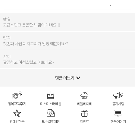
황*원
고급스럽고 은은한 느낌이 예뻐요~!!
민*희
첫번째 사진속 저고리가 엄청 예쁜데요??
손*미
깔끔하고 여성스럽고 예쁘네요~
댓글 더보기
행복고객후기
미스미스터베틀
베틀베이비
공지사항
연예인한복
모바일초대장
이벤트
한복이야기