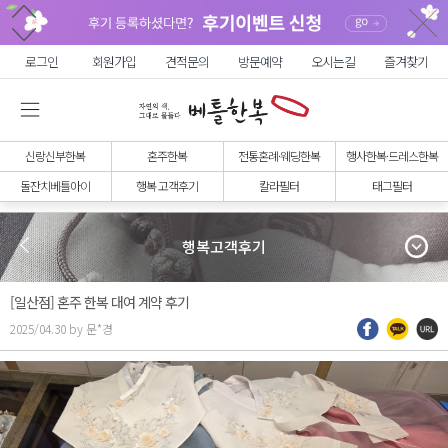
로그인
회원가입
견적문의
방문예약
오시는길
즐겨찾기
신랑신부한복
혼주한복
전통혼례·웨딩한복
행사한복·드레스한복
돌잔치베틀아이
행복 고객후기
칼라필터
태그필터
행복고객후기
[일산점] 혼주 한복 대여 계약 후기
2025/04.30 by 문*경