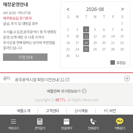
매장운영안내
2026-07
2026-08
AM 10:00 - PM 07:00
S
M
T
W
T
F
S
S
M
T
W
T
F
S
S
매주화요일 정기휴무
1
2
3
4
1
설날, 추석 및 대명절 휴무
5
6
7
8
9
10
11
2
3
4
5
6
7
8
6
※서울,수도권,광주광역시 등 직영매장
12
13
14
15
16
17
18
9
10
11
12
13
14
15
1
운영 10개 매장 외 다른 지역의
유사상호 한복업체는 당사와 무관함을
19
20
21
22
23
24
25
16
17
18
19
20
21
22
2
알려드립니다.
26
27
28
29
30
31
23
24
25
26
27
28
29
2
30
31
지점 안내
휴점일
26년 8월 매장운영안내
26년 7월 매장운영안내
[07.21]
[06.22]
공지
광주광역시점 확장이전안내
[12.17]
베스트리워드 선정자 발표
베틀한복 매장운영시간 변경안내
[07.18]
[12.26]
베틀한복 회사정보보기
copyright ⓒ
BETTL
. All Rights Reserved.
베틀소개
고객센터
상시채용
PC 버전
카테고리
견적문의
방문예약
전화문의
카톡문의