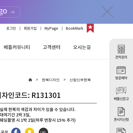
로그인
회원가입
MyPage
BookMark
베틀커뮤니티
고객센터
오시는길
견적문의
방문예약
한복디자인
신랑신부한복
자인코드: R131301
베틀신문고
실제 한복의 색감과 차이가 있을 수 있습니다.
대여기간 2박 3일,
혼서지신청
웨딩촬영 시 1박 2일(하루 연장시 15% 추가)
이벤트] 모바일 초대장 무료
 공유