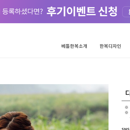
베틀한복소개
한복디자인
디
[
SNS