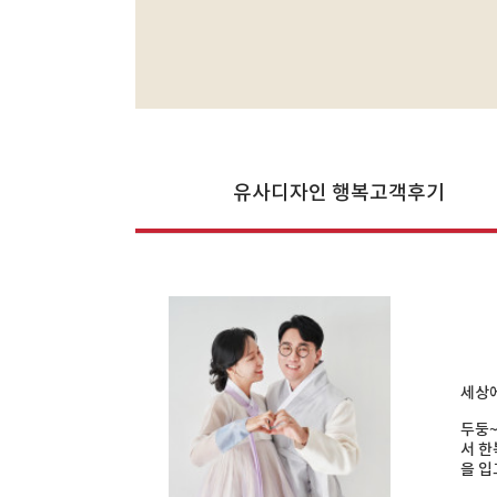
유사디자인 행복고객후기
세상에
두둥~
서 한
을 입