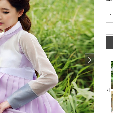
[
[
[