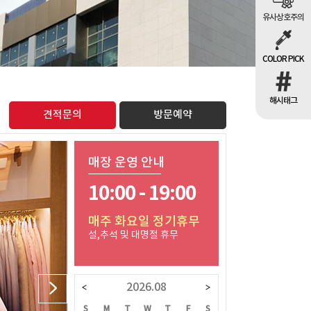
유사상호주의
COLOR PICK
해시태그
견적문의
방문예약
매장 운영 안내
10:00 - 19:00
매주 화요일 정기휴무
설,추석 및 대명절 휴무
2026.08
W
T
F
S
S
M
T
W
T
F
S
S
M
T
W