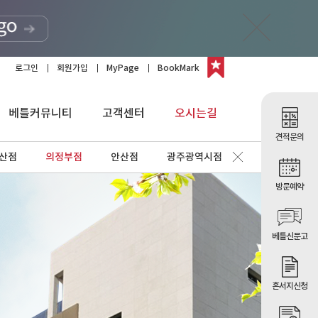
로그인
회원가입
MyPage
BookMark
베틀커뮤니티
고객센터
오시는길
견적문의
산점
의정부점
안산점
광주광역시점
방문예약
베틀신문고
혼서지신청