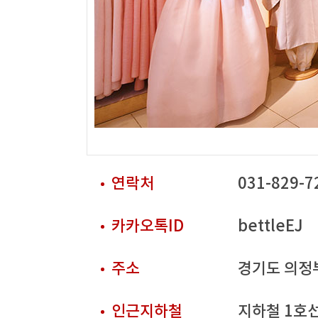
3
4
5
6
7
1
2
3
4
0
11
12
13
14
5
6
7
8
9
10
11
3
4
5
7
18
19
20
21
12
13
14
15
16
17
18
10
11
12
4
25
26
27
28
19
20
21
22
23
24
25
17
18
19
1
26
27
28
29
30
24
25
26
■ 휴점일
■ 휴점일
31
연락처
031-829-7
카카오톡ID
bettleEJ
주소
경기도 의정부
인근지하철
지하철 1호선