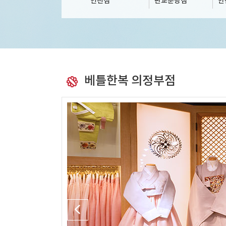
인천점
판교분당점
안
베틀한복 의정부점
T
W
T
F
S
S
M
T
W
T
F
S
S
M
T