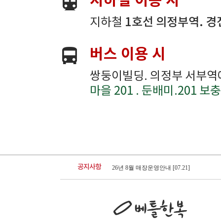
지하철 이용 시
지하철
1호선 의정부역. 
버스 이용 시
쌍둥이빌딩. 의정부 서부역
마을 201 . 둔배미.201 보충
광주광역시점 확장이전안내
베스트리워드 선정자 발표
베틀한복 매장운영시간 변경안내
[07.18]
[12.17]
[12.26]
26년 8월 매장운영안내
[07.21]
공지사항
26년 7월 매장운영안내
[06.22]