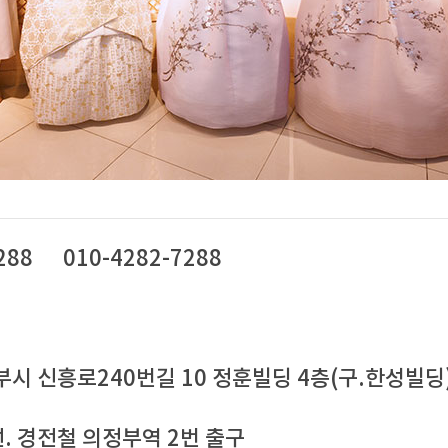
1
2
1
2
3
4
5
6
1
6
7
8
9
7
8
9
10
11
12
13
5
6
7
8
13
14
15
16
14
15
16
17
18
19
20
12
13
14
1
20
21
22
23
21
22
23
24
25
26
27
19
20
21
2
27
28
29
30
28
29
30
26
27
28
2
■ 휴점일
■ 휴점일
288
010-4282-7288
시 신흥로240번길 10 정훈빌딩 4층(구.한성빌딩) 
. 경전철 의정부역 2번 출구