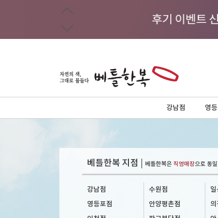
강남점
영등
베틀한복 지점 |
베틀한복은
직영매장
으로 동일
강남점
수원점
일
영등포점
안양평촌점
의