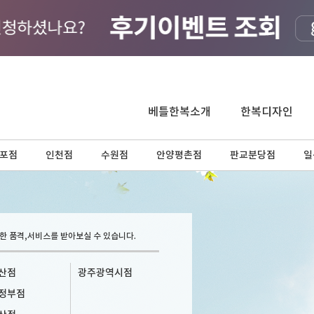
베틀한복소개
한복디자인
포점
인천점
수원점
안양평촌점
판교분당점
일
한 품격,서비스를 받아보실 수 있습니다.
산점
광주광역시점
정부점