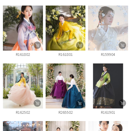
R161802
R161801
R159904
R162502
R265502
R161901