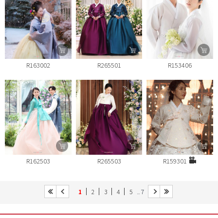
R163002
R265501
R153406
R162503
R265503
R159301
... 7
1
2
3
4
5
26년 8월 매장운영안내
[07.21]
26년 7월 매장운영안내
[06.22]