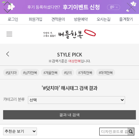
로그인
회원가입
견적문의
방문예약
오시는길
즐겨찾기
STYLE PICK
※검색기준은
여성한복
입니다.
#덧치마
#남자한복
#겨울한복
#당의
#가족한복
#하객한복
'#덧치마' 해시태그 검색 결과
카테고리 분류
결과 내 검색