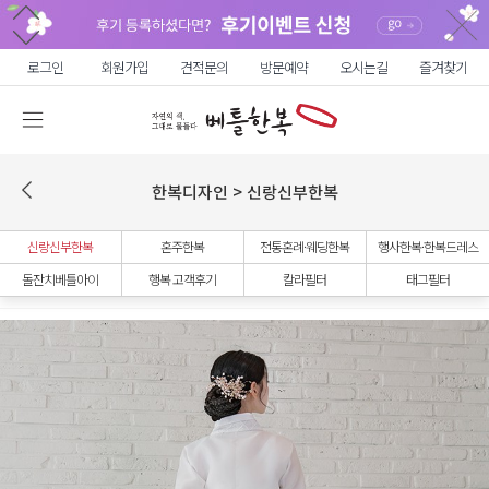
로그인
회원가입
견적문의
방문예약
오시는길
즐겨찾기
한복디자인 > 신랑신부한복
신랑신부한복
혼주한복
전통혼례·웨딩한복
행사한복·한복드레스
돌잔치베틀아이
행복 고객후기
칼라필터
태그필터