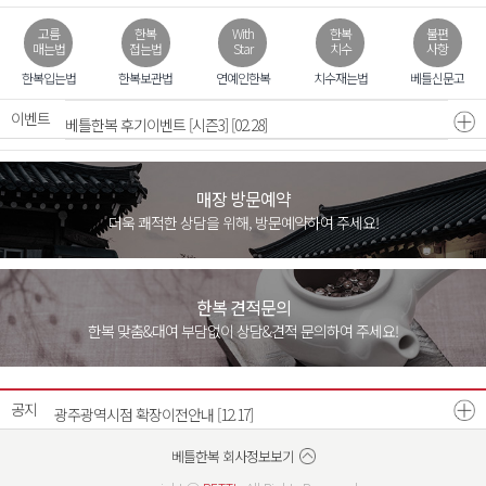
고름
한복
With
한복
불편
매는법
접는법
Star
치수
사항
모바일 초대장 무료
[07.31]
한복입는법
한복보관법
연예인한복
치수재는법
베틀신문고
이벤트
베틀한복 후기이벤트 [시즌3]
[02.28]
매장 방문예약
더욱 쾌적한 상담을 위해, 방문예약하여 주세요!
한복 견적문의
한복 맞춤&대여 부담없이 상담&견적 문의하여 주세요!
26년 8월 매장운영안내
[07.21]
26년 7월 매장운영안내
[06.22]
공지
광주광역시점 확장이전안내
[12.17]
베스트리워드 선정자 발표
베틀한복 매장운영시간 변경안내
[07.18]
[12.26]
베틀한복 회사정보보기