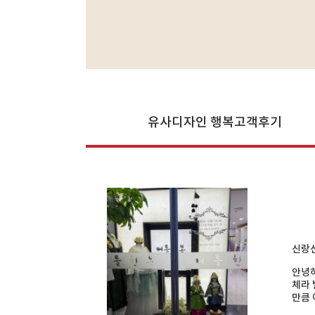
유사디자인 행복고객후기
신랑신
안녕하
체라 
만큼 