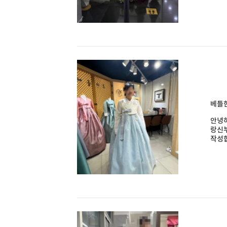
베틀한
안녕하
랑신
작성합