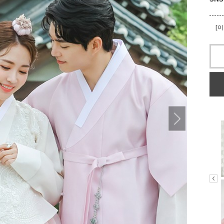
[
[
[