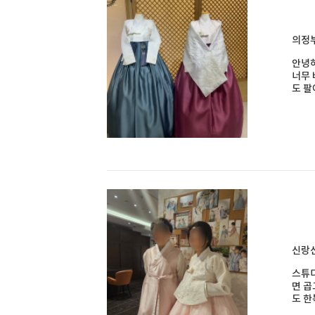
의정부
안녕
너무 
도 팔
신랑신
스튜
면 곱
도 한