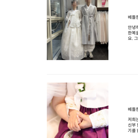
베틀한
안녕하
한복을
요. 
베틀한
저희는
신부 
기를 남