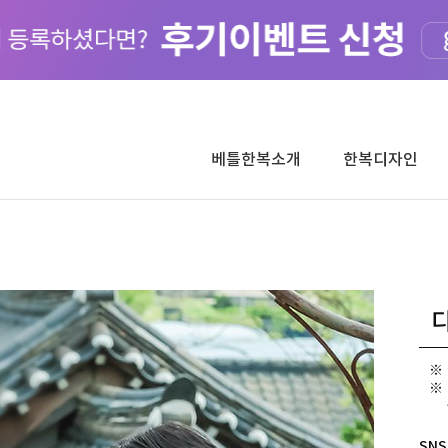
베틀한복소개
한복디자인
디
[
SNS