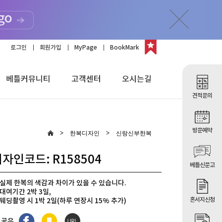
로그인
회원가입
MyPage
BookMark
베틀커뮤니티
고객센터
오시는길
견적문의
방문예약
한복디자인
신랑신부한복
자인코드: R158504
베틀신문고
실제 한복의 색감과 차이가 있을 수 있습니다.
대여기간 2박 3일,
혼서지신청
웨딩촬영 시 1박 2일(하루 연장시 15% 추가)
이벤트] 모바일 초대장 무료
 공유