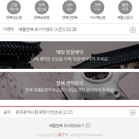
고름
한복
With
한복
불편
매는법
접는법
Star
치수
사항
모바일 초대장 무료
[07.31]
한복입는법
한복보관법
연예인한복
치수재는법
베틀신문고
이벤트
베틀한복 후기이벤트 [시즌3]
[02.28]
매장 방문예약
더욱 쾌적한 상담을 위해, 방문예약하여 주세요!
한복 견적문의
한복 맞춤&대여 부담없이 상담&견적 문의하여 주세요!
26년 8월 매장운영안내
26년 7월 매장운영안내
[07.21]
[06.22]
공지
광주광역시점 확장이전안내
[12.17]
베스트리워드 선정자 발표
베틀한복 매장운영시간 변경안내
[07.18]
[12.26]
베틀한복 회사정보보기
copyright ⓒ
BETTL
. All Rights Reserved.