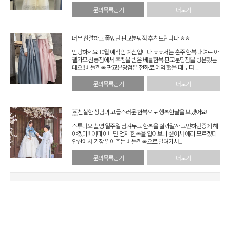
문의목록담기
더보기
너무 친절하고 좋았던 판교분당점 추천드립니다 ㅎㅎ
안녕하세요 10월 예식인 예신입니다 ㅎㅎ저는 혼주 한복 대여로 아
펠가모 선릉점에서 추천을 받은 베틀한복 판교분당점을 방문했는
데요!!베틀한복 판교분당점은 전화로 예약 했을 때 부터 ...
문의목록담기
더보기
친철한 상담과 고급스러운 한복으로 행복한날을 보냈어요!
스튜디오 촬영 일주일 남겨두고 한복을 할까말까 고민하던중에 해
야겠다!! 이때 아니면 언제 한복을 입어보나 싶어서 에라 모르겠다
안산에서 가장 알아주는 베틀한복으로 달려가서...
문의목록담기
더보기