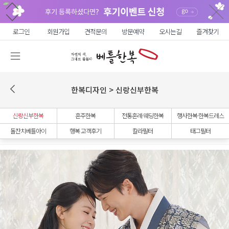
로그인
회원가입
견적문의
방문예약
오시는길
즐겨찾기
한복디자인 > 신랑신부한복
신랑신부한복
혼주한복
전통혼례·웨딩한복
행사한복·한복드레스
돌잔치베틀아이
행복 고객후기
칼라필터
태그필터