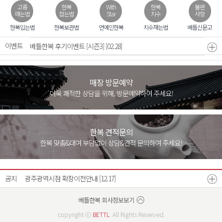
고름
한복
With
한복
불편
매는법
접는법
Star
치수
사항
모바일 초대장 무료
[07.31]
한복입는법
한복보관법
연예인한복
치수재는법
베틀신문고
이벤트
베틀한복 후기이벤트 [시즌3]
[02.28]
매장 방문예약
더욱 쾌적한 상담을 위해, 방문예약하여 주세요!
한복 견적문의
한복 맞춤&대여 부담없이 상담&견적 문의하여 주세요!
26년 8월 매장운영안내
26년 7월 매장운영안내
[07.21]
[06.22]
공지
광주광역시점 확장이전안내
[12.17]
베스트리워드 선정자 발표
베틀한복 매장운영시간 변경안내
[07.18]
[12.26]
베틀한복 회사정보보기
copyright ⓒ
BETTL
. All Rights Reserved.