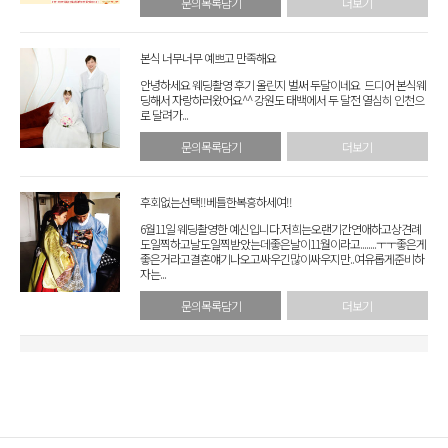
문의목록담기
더보기
본식 너무너무 예쁘고 만족해요
안녕하세요 웨딩촬영 후기 올린지 벌써 두달이네요 드디어 본식웨
딩해서 자랑하러왔어요^^ 강원도 태백에서 두 달전 열심히 인천으
로 달려가...
문의목록담기
더보기
후회없는선택!!베틀한복흥하세여!!
6월11일 웨딩촬영한 예신입니다.저희는오랜기간연애하고상견례
도일찍하고날도일찍받았는데좋은날이11월이라고........ㅜㅜ좋은게
좋은거라고결혼얘기나오고싸우긴많이싸우지만..여유롭게준비하
자는...
문의목록담기
더보기