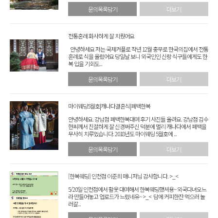
문의목록담기
더보기
전통혼례 화사하게 잘 치뤘어요
안녕하세요 저는 국제커플로 작년 12월 충무로 한국의집에서 전통
혼례로 식을 올렸어요 당일날 보니 외국인인 신랑 식구들에게도 한
복 입을 기회도...
문의목록담기
더보기
마이웨딩5월호|캐나다결혼식|폐백한복
안녕하세요. 강남점 폐백한복대여 후기 사진들 올려요. 강남점 김수
현씨께서 친절하게 잘 신경써주신 덕분에 멀리 캐나다에서 폐백을
무사히 치루었습니다. 2018년도 마이웨딩 5월호에 ...
문의목록담기
더보기
[한복웨딩] 인천점 이준희 매니저님 감사합니다. >_<
5/20일 인천점에서 활옷 대여해서 한복웨딩했셔용~ 외국다녀오느
라 만들어놓고 업로드가 느렸네유~ >_< 담에 커피한잔 먹으러 놀
러갈...