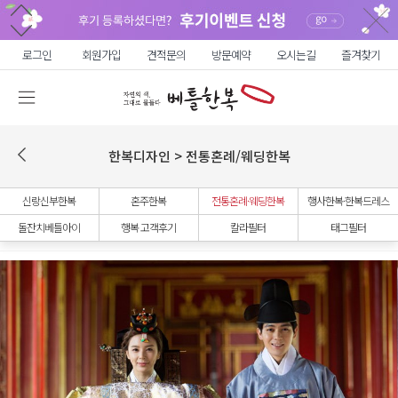
로그인
회원가입
견적문의
방문예약
오시는길
즐겨찾기
한복디자인 > 전통혼례/웨딩한복
신랑신부한복
혼주한복
전통혼례·웨딩한복
행사한복·한복드레스
돌잔치베틀아이
행복 고객후기
칼라필터
태그필터