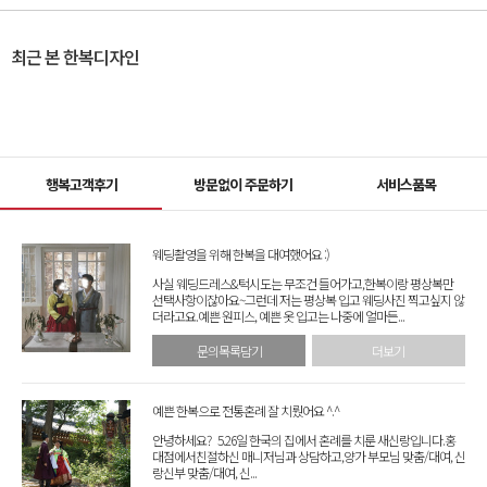
최근 본 한복디자인
행복고객후기
방문없이 주문하기
서비스품목
웨딩촬영을 위해 한복을 대여했어요 :)
사실 웨딩드레스&턱시도는 무조건 들어가고,한복이랑 평상복만
선택사항이잖아요~그런데 저는 평상복 입고 웨딩사진 찍고싶지 않
더라고요.예쁜 원피스, 예쁜 옷 입고는 나중에 얼마든...
문의목록담기
더보기
예쁜 한복으로 전통혼례 잘 치뤘어요 ^.^
안녕하세요? 5.26일 한국의 집에서 혼례를 치룬 새신랑입니다.홍
대점에서친절하신 매니저님과 상담하고,양가 부모님 맞춤/대여, 신
랑신부 맞춤/대여, 신...