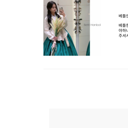
베틀
베틀한
야하나
주셔서