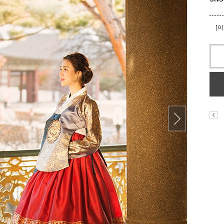
[
[
[