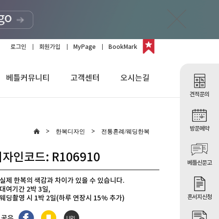
로그인
회원가입
MyPage
BookMark
베틀커뮤니티
고객센터
오시는길
견적문의
방문예약
한복디자인
전통혼례/웨딩한복
자인코드: R106910
베틀신문고
실제 한복의 색감과 차이가 있을 수 있습니다.
대여기간 2박 3일,
혼서지신청
웨딩촬영 시 1박 2일(하루 연장시 15% 추가)
이벤트] 모바일 초대장 무료
 공유