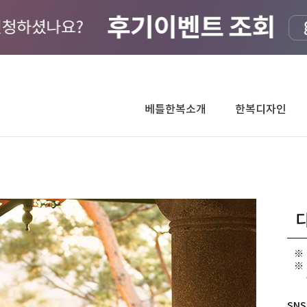
베틀한복소개
한복디자인
디
[
SNS