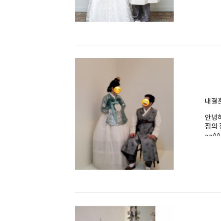
내결
안녕하
점의 
~~^^