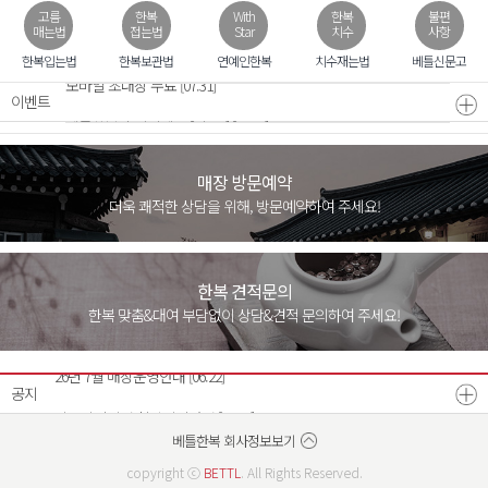
고름
한복
With
한복
불편
매는법
접는법
Star
치수
사항
한복입는법
한복보관법
연예인한복
치수재는법
베틀신문고
모바일 초대장 무료
[07.31]
이벤트
베틀한복 후기이벤트 [시즌3]
[02.28]
매장 방문예약
더욱 쾌적한 상담을 위해, 방문예약하여 주세요!
한복 견적문의
한복 맞춤&대여 부담없이 상담&견적 문의하여 주세요!
26년 8월 매장운영안내
[07.21]
26년 7월 매장운영안내
[06.22]
공지
광주광역시점 확장이전안내
[12.17]
베스트리워드 선정자 발표
베틀한복 매장운영시간 변경안내
[07.18]
[12.26]
베틀한복 회사정보보기
copyright ⓒ
BETTL
. All Rights Reserved.