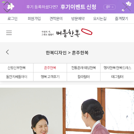
로그인
회원가입
견적문의
방문예약
오시는길
즐겨찾기
한복디자인 > 혼주한복
신랑신부한복
혼주한복
전통혼례·웨딩한복
행사한복·한복드레스
돌잔치베틀아이
행복 고객후기
칼라필터
태그필터