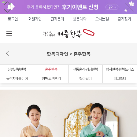
로그인
회원가입
견적문의
방문예약
오시는길
즐겨찾기
한복디자인 > 혼주한복
신랑신부한복
혼주한복
전통혼례·웨딩한복
행사한복·한복드레스
돌잔치베틀아이
행복 고객후기
칼라필터
태그필터