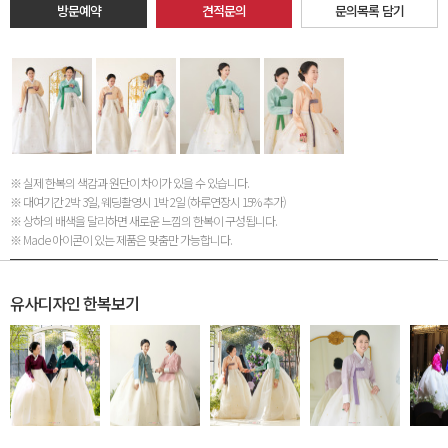
방문예약
견적문의
문의목록 담기
※ 실제 한복의 색감과 원단이 차이가 있을 수 있습니다.
※ 대여기간 2박 3일, 웨딩촬영시 1박 2일 (하루연장시 15% 추가)
※ 상하의 배색을 달리하면 새로운 느낌의 한복이 구성됩니다.
※ Made 아이콘이 있는 제품은 맞춤만 가능합니다.
유사디자인 한복보기