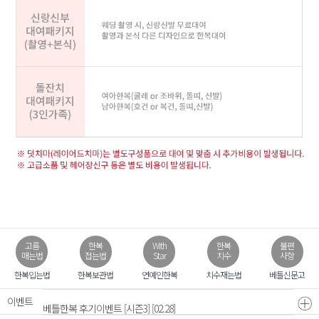
고름
한복
With
한복
불편
매는법
접는법
Star
치수
사항
모바일 초대장 무료
[07.31]
한복입는법
한복보관법
연예인한복
치수재는법
베틀신문고
이벤트
베틀한복 후기이벤트 [시즌3]
[02.28]