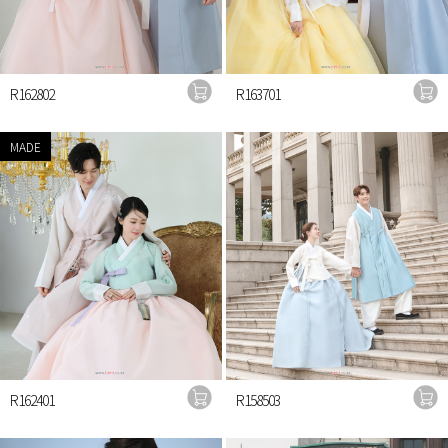
R162802
R163701
MADE
R162401
R158503