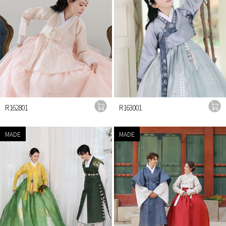
R162801
R163001
MADE
MADE