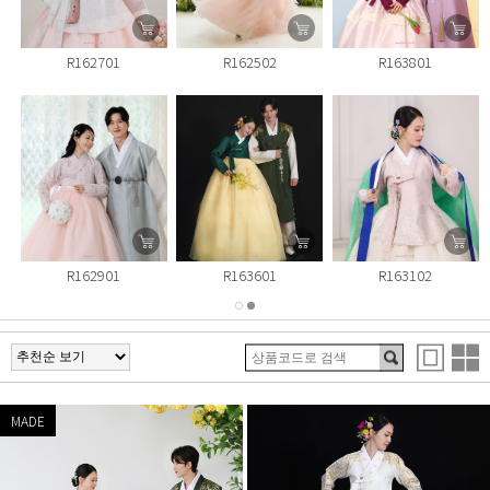
R162502
R163801
R162501
R163601
R163102
R163903
MADE