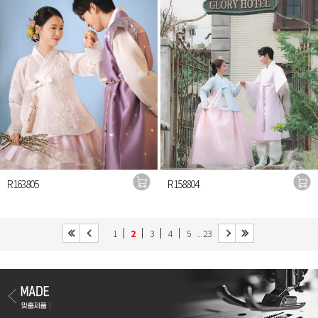
R163805
R158804
... 23
1
2
3
4
5