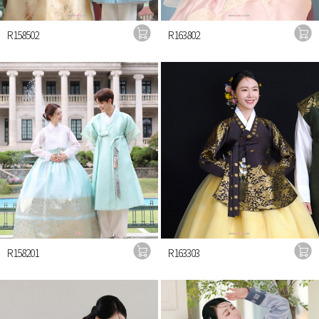
R158502
R163802
R158201
R163303