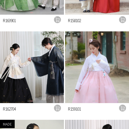
R163901
R158102
R162704
R159101
MADE