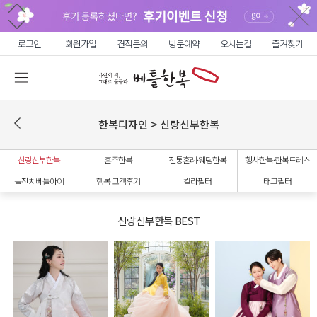
로그인
회원가입
견적문의
방문예약
오시는길
즐겨찾기
한복디자인 > 신랑신부한복
신랑신부한복
혼주한복
전통혼례·웨딩한복
행사한복·한복드레스
돌잔치베틀아이
행복 고객후기
칼라필터
태그필터
신랑신부한복 BEST