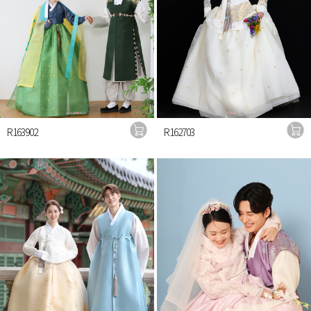
R163902
R162703