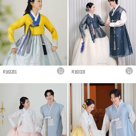
R163201
R163103