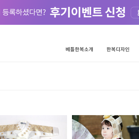
베틀한복소개
한복디자인