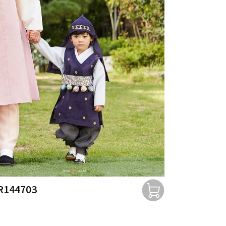
R144703