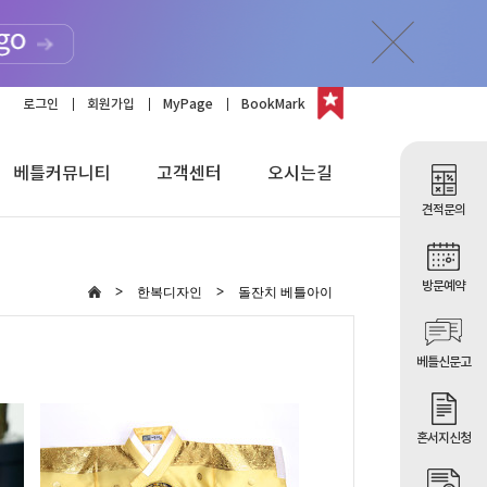
로그인
회원가입
MyPage
BookMark
베틀커뮤니티
고객센터
오시는길
견적문의
방문예약
한복디자인
돌잔치 베틀아이
베틀신문고
혼서지신청