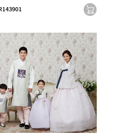
R143901