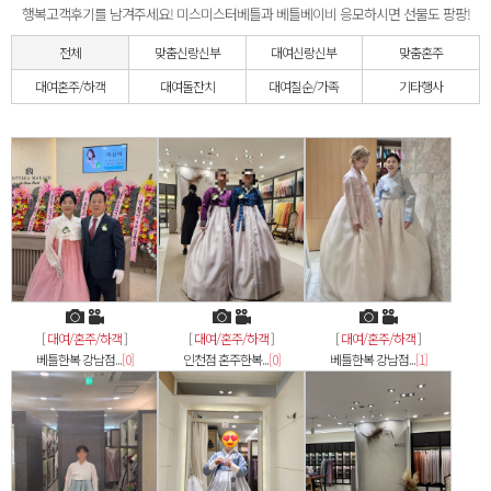
행복고객후기를 남겨주세요! 미스미스터베틀과 베틀베이비 응모하시면 선물도 팡팡!
전체
맞춤
신랑신부
대여
신랑신부
맞춤
혼주
대여
혼주/하객
대여
돌잔치
대여
칠순/가족
기타행사
[
대여/혼주/하객
]
[
대여/혼주/하객
]
[
대여/혼주/하객
]
베틀한복 강남점...
[0]
인천점 혼주한복...
[0]
베틀한복 강남점...
[1]