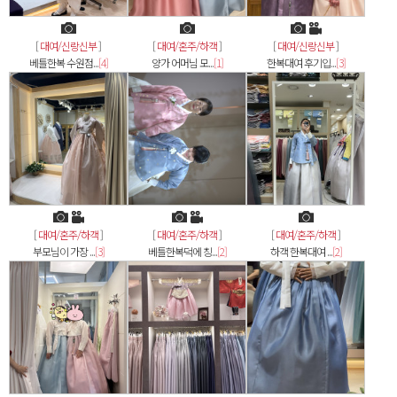
[
대여/신랑신부
]
[
대여/혼주/하객
]
[
대여/신랑신부
]
베틀한복 수원점...
[4]
양가 어머님 모...
[1]
한복대여 후기입...
[3]
[
대여/혼주/하객
]
[
대여/혼주/하객
]
[
대여/혼주/하객
]
부모님이 가장 ...
[3]
베틀한복덕에 칭...
[2]
하객 한복대여 ...
[2]