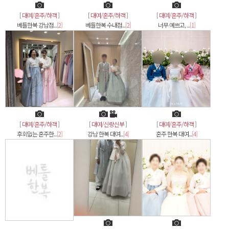
[
대여/혼주/하객
]
[
대여/혼주/하객
]
[
대여/혼주/하객
]
베틀한복 강남점...
[2]
베틀한복 수내점...
[2]
너무 예쁘고, ...
[1]
[
대여/혼주/하객
]
[
대여/신랑신부
]
[
대여/혼주/하객
]
후회없는 혼주한...
[2]
강남 한복 대여...
[4]
혼주 한복 대여...
[4]