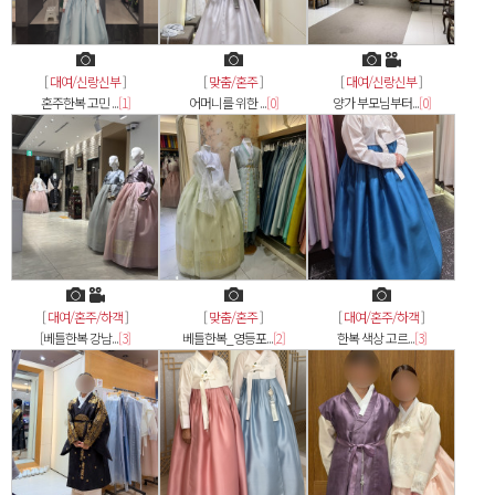
[
대여/신랑신부
]
[
맞춤/혼주
]
[
대여/신랑신부
]
혼주한복 고민 ...
[1]
어머니를 위한 ...
[0]
양가 부모님부터...
[0]
[
대여/혼주/하객
]
[
맞춤/혼주
]
[
대여/혼주/하객
]
[베틀한복 강남...
[3]
베틀한복_영등포...
[2]
한복 색상 고르...
[3]