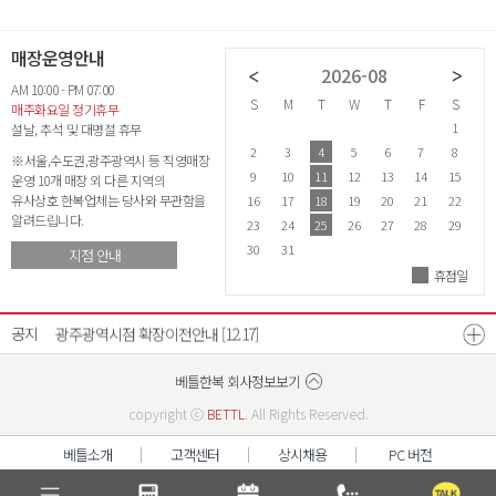
매장운영안내
2026-07
2026-08
AM 10:00 - PM 07:00
S
M
T
W
T
F
S
S
M
T
W
T
F
S
S
매주화요일 정기휴무
1
2
3
4
1
설날, 추석 및 대명절 휴무
5
6
7
8
9
10
11
2
3
4
5
6
7
8
6
※서울,수도권,광주광역시 등 직영매장
12
13
14
15
16
17
18
9
10
11
12
13
14
15
1
운영 10개 매장 외 다른 지역의
유사상호 한복업체는 당사와 무관함을
19
20
21
22
23
24
25
16
17
18
19
20
21
22
2
알려드립니다.
26
27
28
29
30
31
23
24
25
26
27
28
29
2
30
31
지점 안내
휴점일
26년 8월 매장운영안내
26년 7월 매장운영안내
[07.21]
[06.22]
공지
광주광역시점 확장이전안내
[12.17]
베스트리워드 선정자 발표
베틀한복 매장운영시간 변경안내
[07.18]
[12.26]
베틀한복 회사정보보기
copyright ⓒ
BETTL
. All Rights Reserved.
베틀소개
고객센터
상시채용
PC 버전