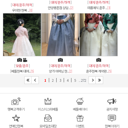
[
대여/혼주/하객
]
[
대여/혼주/하객
]
[
대여/혼주/하객
]
안양평촌점 상담...
[2]
여름예식 혼주 ...
[3]
우아한 한복 ...
[0]
[
맞춤/혼주
]
[
대여/혼주/하객
]
[
대여/혼주/하객
]
[베틀한복 대여...
[5]
양가 어머님 한...
[2]
혼주한복 계약완...
[5]
... 272
1
2
3
4
5
행복고객후기
미스미스터베틀
베틀베이비
공지사항
연예인한복
모바일초대장
이벤트
한복이야기