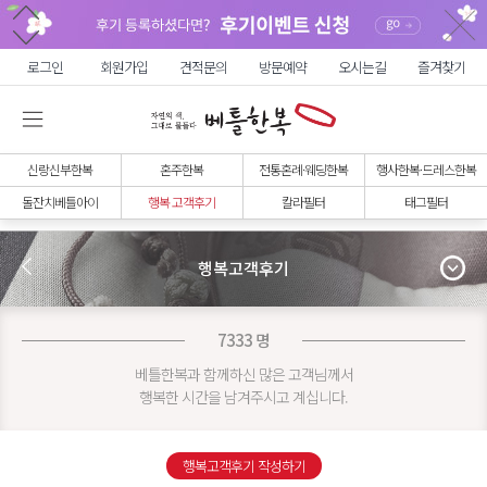
로그인
회원가입
견적문의
방문예약
오시는길
즐겨찾기
신랑신부한복
혼주한복
전통혼례·웨딩한복
행사한복·드레스한복
돌잔치베틀아이
행복 고객후기
칼라필터
태그필터
행복고객후기
7333 명
베틀한복과 함께하신 많은 고객님께서
행복한 시간을 남겨주시고 계십니다.
행복고객후기 작성하기