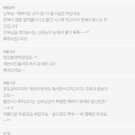
베틀광주
신부님~ 예쁘다는 소리 많~이 들으실만 하셨네요
한복이 정말 잘어울리시고 빨간 시스루 저고리의 한복드레스는 최
고입니다
신부님을 쳐다보시는 신랑님의 눈에서 꿀이 뚝뚝~~~^^
축하드립니다!!!
베틀성남
멋진촬영하셨네요~^^
예븐사진올려주셔서 감사합니다~
축하드려요~~
베틀수원
포도금박치마의 세련되면서도 화사한비즈저고리의 조화가 돋보이
고요~~
빨강시스루저고리는 신부님만의 특별한 매력이 제대로 발산된듯~
~~ㅎㅎ
아름다운 두분모습 부럽구요 ~ 앞으로도 쭈우~~~욱 행복만 하세요
~~^^
손*림