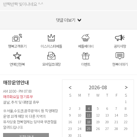
반짝반짝 빛이나네요 ^-^
댓글 더보기
행복고객후기
미스미스터베틀
베틀베이비
공지사항
연예인한복
모바일초대장
이벤트
한복이야기
매장운영안내
2026-07
2026-08
AM 10:00 - PM 07:00
S
M
T
W
T
F
S
S
M
T
W
T
F
S
S
매주화요일 정기휴무
1
2
3
4
1
설날, 추석 및 대명절 휴무
5
6
7
8
9
10
11
2
3
4
5
6
7
8
6
※서울,수도권,광주광역시 등 직영매장
12
13
14
15
16
17
18
9
10
11
12
13
14
15
1
운영 10개 매장 외 다른 지역의
유사상호 한복업체는 당사와 무관함을
19
20
21
22
23
24
25
16
17
18
19
20
21
22
2
알려드립니다.
26
27
28
29
30
31
23
24
25
26
27
28
29
2
30
31
지점 안내