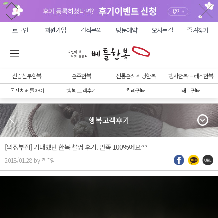
로그인
회원가입
견적문의
방문예약
오시는길
즐겨찾기
신랑신부한복
혼주한복
전통혼례·웨딩한복
행사한복·드레스한복
돌잔치베틀아이
행복 고객후기
칼라필터
태그필터
행복고객후기
[의정부점] 기대했던 한복 촬영 후기. 만족 100%에요^^
2018/01.28 by 한*영