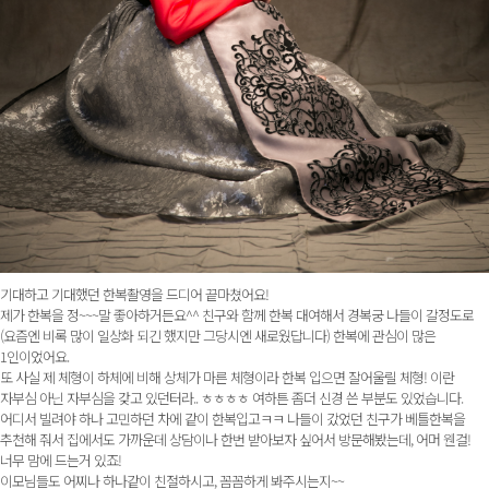
기대하고 기대했던 한복촬영을 드디어 끝마쳤어요!
제가 한복을 정~~~말 좋아하거든요^^ 친구와 함께 한복 대여해서 경복궁 나들이 갈정도로
(요즘엔 비록 많이 일상화 되긴 했지만 그당시엔 새로웠답니다) 한복에 관심이 많은
1인이었어요.
또 사실 제 체형이 하체에 비해 상체가 마른 체형이라 한복 입으면 잘어울릴 체형! 이란
자부심 아닌 자부심을 갖고 있던터라.. ㅎㅎㅎㅎ 여하튼 좀더 신경 쓴 부분도 있었습니다.
어디서 빌려야 하나 고민하던 차에 같이 한복입고ㅋㅋ 나들이 갔었던 친구가 베틀한복을
추천해 줘서 집에서도 가까운데 상담이나 한번 받아보자 싶어서 방문해봤는데, 어머 웬걸!
너무 맘에 드는거 있죠!
이모님들도 어찌나 하나같이 친절하시고, 꼼꼼하게 봐주시는지~~