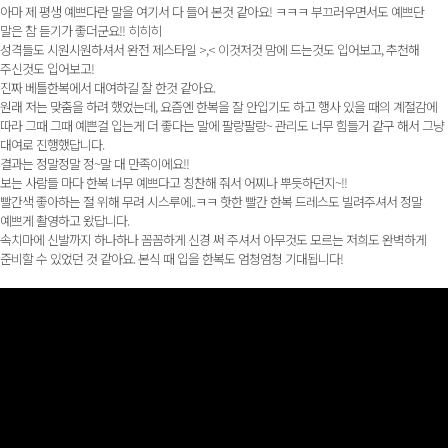
아마 제 평생 예쁘다란 말을 여기서 다 들어 본것 같아요! ㅋㅋㅋ 부끄러우면서도 예쁘단
말은 참 듣기가 좋더군요!! 히히히
성격들도 시원시원하셔서 완전 제스타일 >,< 이것저것 맘에 드는것도 입어보고, 추천해
주신것도 입어보고!
진짜 베틀한복에서 대여하길 잘 한것 같아요.
원래 저는 맞춤을 하려 했었는데, 요즘엔 한복을 잘 안입기도 하고 행사 있을 때의 계절감에
따라 그때 그때 예쁜걸 입는게 더 좋다는 말에 팔랑팔랑~ 관리도 너무 힘들거 같구 해서 그냥
대여로 진행했답니다.
결과는 정말정말 정~말 대 만족이에요!!
보는 사람들 마다 한복 너무 예쁘다고 칭찬해 줘서 어찌나 뿌듯하던지~!!
빨간색 좋아하는 절 위해 무려 시스루에..ㅋㅋ 핫한 빨간 한복 드레스도 빌려주셔서 정말
예쁘게 촬영하고 왔답니다.
속치마에 신발까지 하나하나 꼼꼼하게 신경 써 주셔서 아무것도 모르는 저희도 완벽하게
준비할 수 있었던 것 같아요. 본식 때 입을 한복도 엄청엄청 기대됩니다!