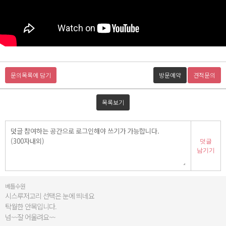
문의목록에 담기
방문예약
견적문의
목록보기
덧글
남기기
베틀수원
시스루저고리 선택은 눈에 띄네요
탁월한 안목입니다.
넘~~잘 어울려요~~