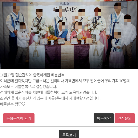
10월27일 칠순잔치에 한몫하게된 베틀한복
여러군데 알아봤지만 고급스러운 컬리티나 가격면에서 모두 맘에들어 우리가족 10명의
가족모두 베틀한복으로 결정했습니다.
성대하게 칠순잔치를 치룬데 베틀한복이 크게 도움이되었습니다.
조만간 울아기 돌잔치가 있는데 베틀한복에서 재대여할예정입니다.
베틀한복 짱♡♡
문의목록에 담기
방문예약
견적문의
목록보기