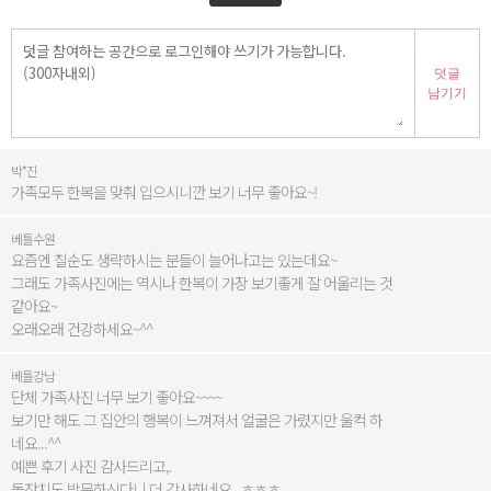
덧글
남기기
박*진
가족모두 한복을 맞춰 입으시니깐 보기 너무 좋아요~!
베틀수원
요즘엔 칠순도 생략하시는 분들이 늘어나고는 있는데요~
그래도 가족사진에는 역시나 한복이 가장 보기좋게 잘 어울리는 것
같아요~
오래오래 건강하세요~^^
베틀강남
단체 가족사진 너무 보기 좋아요~~~~
보기만 해도 그 집안의 행복이 느껴져서 얼굴은 가렸지만 울컥 하
네요...^^
예쁜 후기 사진 감사드리고,.
돌잔치도 방문하신다니 더 감사하네요,,,ㅎㅎㅎ