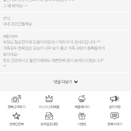
그 때 뵈어요~~~
안*민
네네 조만간뵐께요
베틀의정부
부모님 칠순잔치에 도움이되었다니 저희가 더 감사드립니다~^^
가족모두 한복입은 모습이 너무 보기 좋고 가족 사랑이 둠뿍들어가
보이네요~
항상 건강하시고 돌잔치때에도 예쁜한복 많이 보여드리겠습니다^
^*
댓글 더보기
행복고객후기
미스미스터베틀
베틀베이비
공지사항
연예인한복
모바일초대장
이벤트
한복이야기