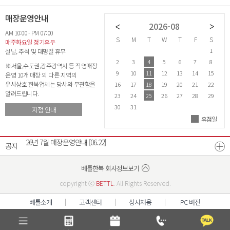
매장운영안내
2026-07
2026-08
AM 10:00 - PM 07:00
S
M
T
W
T
F
S
S
M
T
W
T
F
S
S
매주화요일 정기휴무
1
2
3
4
1
설날, 추석 및 대명절 휴무
5
6
7
8
9
10
11
2
3
4
5
6
7
8
6
※서울,수도권,광주광역시 등 직영매장
12
13
14
15
16
17
18
9
10
11
12
13
14
15
1
운영 10개 매장 외 다른 지역의
유사상호 한복업체는 당사와 무관함을
19
20
21
22
23
24
25
16
17
18
19
20
21
22
2
알려드립니다.
26
27
28
29
30
31
23
24
25
26
27
28
29
2
30
31
지점 안내
휴점일
26년 8월 매장운영안내
[07.21]
26년 7월 매장운영안내
[06.22]
공지
광주광역시점 확장이전안내
[12.17]
베스트리워드 선정자 발표
베틀한복 매장운영시간 변경안내
[07.18]
[12.26]
베틀한복 회사정보보기
copyright ⓒ
BETTL
. All Rights Reserved.
베틀소개
고객센터
상시채용
PC 버전