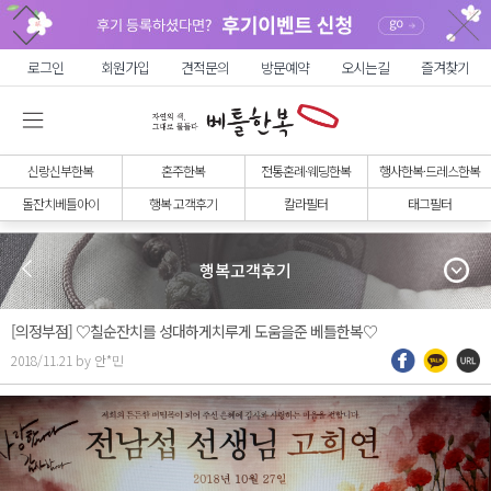
로그인
회원가입
견적문의
방문예약
오시는길
즐겨찾기
신랑신부한복
혼주한복
전통혼례·웨딩한복
행사한복·드레스한복
돌잔치베틀아이
행복 고객후기
칼라필터
태그필터
행복고객후기
[의정부점] ♡칠순잔치를 성대하게치루게 도움을준 베틀한복♡
2018/11.21 by 안*민