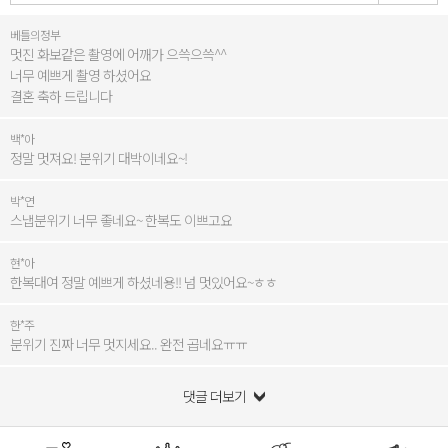
베틀의정부
멋진 화보같은 촬영에 어깨가 으쓱으쓱^^
너무 예쁘게 촬영 하셨어요
결혼 축하 드립니다
백*아
정말 멋져요! 분위기 대박이네요~!
박*연
스냅분위기 너무 좋네요~ 한복도 이쁘고요
현*아
한복대여 정말 예쁘게 하셨네용!! 넘 멋있어요~ㅎㅎ
한*주
분위기 진짜 너무 멋지세요.. 완전 곱네요ㅠㅠ
댓글 더보기