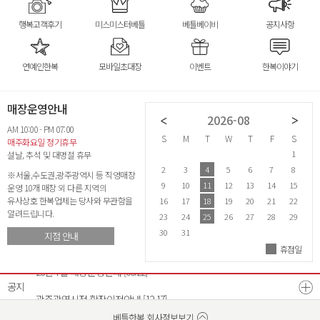
행복고객후기
미스미스터베틀
베틀베이비
공지사항
연예인한복
모바일초대장
이벤트
한복이야기
매장운영안내
2026-07
2026-08
AM 10:00 - PM 07:00
S
M
T
W
T
F
S
S
M
T
W
T
F
S
S
매주화요일 정기휴무
1
2
3
4
1
설날, 추석 및 대명절 휴무
5
6
7
8
9
10
11
2
3
4
5
6
7
8
6
※서울,수도권,광주광역시 등 직영매장
12
13
14
15
16
17
18
9
10
11
12
13
14
15
1
운영 10개 매장 외 다른 지역의
유사상호 한복업체는 당사와 무관함을
19
20
21
22
23
24
25
16
17
18
19
20
21
22
2
알려드립니다.
26
27
28
29
30
31
23
24
25
26
27
28
29
2
30
31
지점 안내
휴점일
26년 8월 매장운영안내
[07.21]
26년 7월 매장운영안내
[06.22]
공지
광주광역시점 확장이전안내
[12.17]
베스트리워드 선정자 발표
베틀한복 매장운영시간 변경안내
[07.18]
[12.26]
베틀한복 회사정보보기