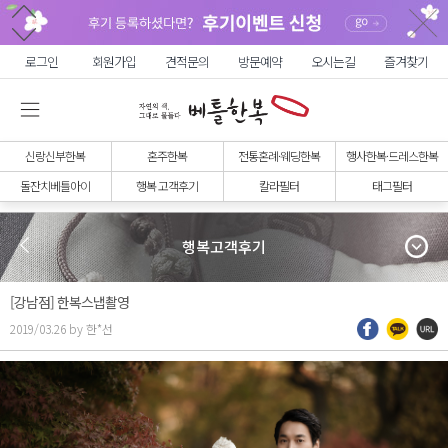
로그인
회원가입
견적문의
방문예약
오시는길
즐겨찾기
신랑신부한복
혼주한복
전통혼례·웨딩한복
행사한복·드레스한복
돌잔치베틀아이
행복 고객후기
칼라필터
태그필터
행복고객후기
[강남점] 한복스냅촬영
2019/03.26 by 한*선