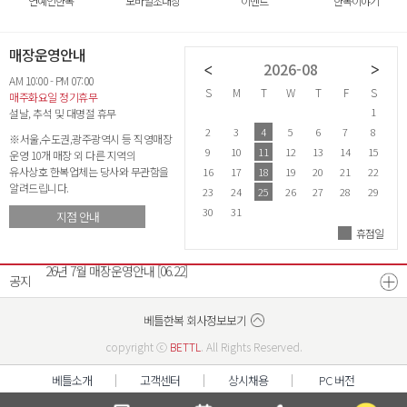
연예인한복
모바일초대장
이벤트
한복이야기
매장운영안내
2026-07
2026-08
AM 10:00 - PM 07:00
S
M
T
W
T
F
S
S
M
T
W
T
F
S
S
매주화요일 정기휴무
1
2
3
4
1
설날, 추석 및 대명절 휴무
5
6
7
8
9
10
11
2
3
4
5
6
7
8
6
※서울,수도권,광주광역시 등 직영매장
12
13
14
15
16
17
18
9
10
11
12
13
14
15
1
운영 10개 매장 외 다른 지역의
유사상호 한복업체는 당사와 무관함을
19
20
21
22
23
24
25
16
17
18
19
20
21
22
2
알려드립니다.
26
27
28
29
30
31
23
24
25
26
27
28
29
2
30
31
지점 안내
휴점일
26년 8월 매장운영안내
[07.21]
26년 7월 매장운영안내
[06.22]
공지
광주광역시점 확장이전안내
[12.17]
베스트리워드 선정자 발표
베틀한복 매장운영시간 변경안내
[07.18]
[12.26]
베틀한복 회사정보보기
copyright ⓒ
BETTL
. All Rights Reserved.
베틀소개
고객센터
상시채용
PC 버전