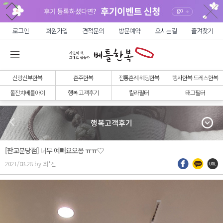
로그인
회원가입
견적문의
방문예약
오시는길
즐겨찾기
신랑신부한복
혼주한복
전통혼례·웨딩한복
행사한복·드레스한복
돌잔치베틀아이
행복 고객후기
칼라필터
태그필터
행복고객후기
[판교분당점] 너무 예뻐요오옹 ㅠㅠ♡
2021/08.28 by 최*진