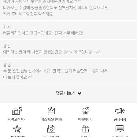
세상이 공평하지 못함을 알게해준것 같아요 ㅠㅠ
다가오는 주일에 있을 촬영한복도 신부님처럼 최고의 한복으로 멋
지게 준비해드릴것을 약속해요~
최*희
러블리하면서도 고급스럽네요~ 진짜 너무 예뻐요!
김*진
예쁘다는 말이 왜 나온지 알겠는걸요~!!ㅎㅎ 예쁘십니당~ㅎㅎ
김*연
두 분 완전 선남선녀이시네요~ 한복도 뭔가 커플한복 느낌이 나서
더 보기 좋아요~^^
댓글 더보기
행복고객후기
미스미스터베틀
베틀베이비
공지사항