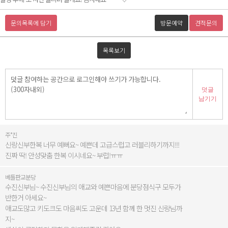
문의목록에 담기
방문예약
견적문의
목록보기
덧글
남기기
주*진
신랑신부한복 너무 예뻐요~ 예쁜데 고급스럽고 러블리하기까지!!!
진짜 딱! 안성맞춤 한복 이시네요~ 부럽!ㅠㅠ
베틀판교분당
수진신부님~ 수진신부님의 애교와 예쁜마음에 분당점식구 모두가
반한거 아세요~
애교도많고 키도크도 마음씨도 고운데 13년 함께 한 멋진 신랑님까
지~