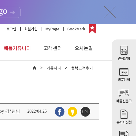
로그인
회원가입
MyPage
BookMark
베틀커뮤니티
고객센터
오시는길
견적문의
커뮤니티
행복고객후기
방문예약
베틀신문고
by 김*연님
2022/04.25
혼서지신청