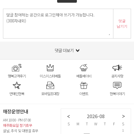
덧글
남기기
댓글 더보기
행복고객후기
미스미스터베틀
베틀베이비
공지사항
연예인한복
모바일초대장
이벤트
한복이야기
매장운영안내
2026-07
2026-08
AM 10:00 - PM 07:00
S
M
T
W
T
F
S
S
M
T
W
T
F
S
S
매주화요일 정기휴무
1
2
3
4
1
설날, 추석 및 대명절 휴무