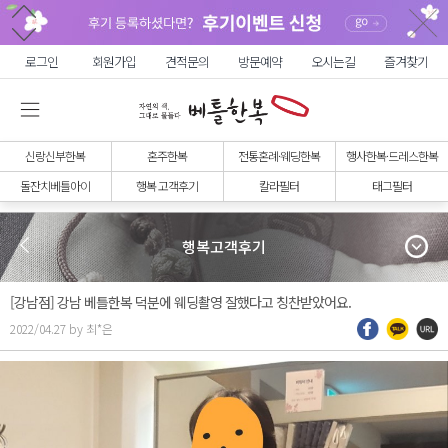
로그인
회원가입
견적문의
방문예약
오시는길
즐겨찾기
신랑신부한복
혼주한복
전통혼례·웨딩한복
행사한복·드레스한복
돌잔치베틀아이
행복 고객후기
칼라필터
태그필터
행복고객후기
[강남점] 강남 베틀한복 덕분에 웨딩촬영 잘했다고 칭찬받았어요.
2022/04.27 by 최*은