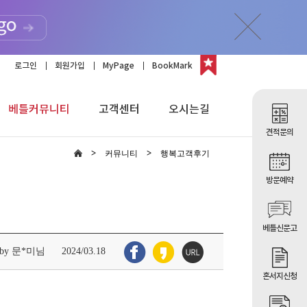
로그인
회원가입
MyPage
BookMark
베틀커뮤니티
고객센터
오시는길
견적문의
커뮤니티
행복고객후기
방문예약
베틀신문고
by 문*미님
2024/03.18
혼서지신청