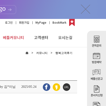
로그인
회원가입
MyPage
BookMark
베틀커뮤니티
고객센터
오시는길
견적문의
커뮤니티
행복고객후기
방문예약
베틀신문고
by 김*이님
2025/05.24
혼서지신청