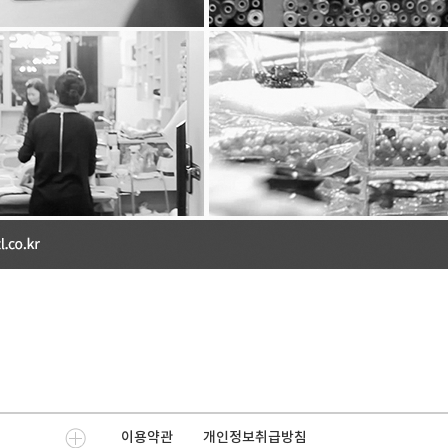
귀하가 개인정보의 오류에 대한 정정을 요청하신 경우
이용 또는 제공하지 않습니다. 또한 잘못된 개인정보를
처리결과를 제3자에게 지체없이 통지하여 정정이 이루
한복클럽은 이용자 혹은 법정 대리인의 요청에 의해 해
개인정보의 보유 및 이용기간”에 명시된 바에 따라 처리
처리하고 있습니다.
■ 개인정보 자동수집 장치의 설치, 운영 및 그 거부에 
쿠키 등 인터넷 서비스 이용 시 자동 생성되는 개인정
■ 개인정보에 관한 민원서비스
회사는 고객의 개인정보를 보호하고 개인정보와 관련한 
및 개인정보관리책임자를 지정하고 있습니다..
개인정보관리책임자 성명 : 윤은선
전화번호 : 02-548-7311
이메일 :
bettlehanbok@naver.com
귀하께서는 회사의 서비스를 이용하시며 발생하는 모
혹은 담당부서로 신고하실 수 있습니다. 회사는 이용자
드릴 것입니다.
기타 개인정보침해에 대한 신고나 상담이 필요하신 경
1.개인정보침해 신고센터 (
privacy.kisa.or.kr
/ 국번
이용약관
개인정보취급방침
2.개인정보 분쟁조정위원회 (
www.kopico.go.kr
/ 