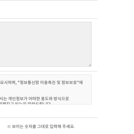
T
F
S
S
M
T
W
T
F
S
S
M
T
W
중요시하며, "정보통신망 이용촉진 및 정보보호"에
5
6
7
1
2
3
4
5
12
13
14
6
7
8
9
10
11
12
3
4
5
6
시는 개인정보가 어떠한 용도와 방식으로
 취해지고 있는지 알려드립니다.
19
20
21
13
14
15
16
17
18
19
10
11
12
13
26
27
28
20
21
22
23
24
25
26
17
18
19
20
지사항(또는 개별공지)을 통하여 공지할
27
28
29
30
31
24
25
26
27
※ 보이는 숫자를 그대로 입력해 주세요.
■ 휴점일
■ 휴점일
31