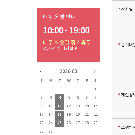
*
잔치일
매장 운영 안내
10:00 - 19:00
매주 화요일 정기휴무
*
문의내
설,추석 및 대명절 휴무
2026.08
W
T
F
S
S
M
T
W
T
F
S
S
M
T
1
2
3
4
1
1
*
개인정
8
9
10
11
2
3
4
5
6
7
8
6
7
8
15
16
17
18
9
10
11
12
13
14
15
13
14
15
1
22
23
24
25
16
17
18
19
20
21
22
20
21
22
2
29
30
31
23
24
25
26
27
28
29
27
28
29
3
*
스팸방지
■ 휴점일
30
31