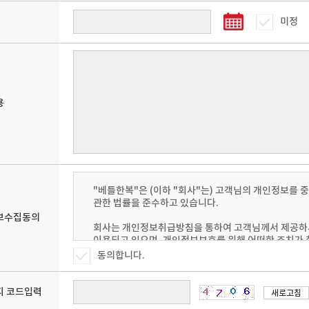
미정
용
W
T
F
S
S
M
T
W
T
F
S
S
M
T
W
"베틀한복"은 (이하 "회사"는) 고객님의 개인정보를 
관한 법률을 준수하고 있습니다.
2
3
4
5
1
2
3
1
2
3
4
보수집동의
9
10
11
12
4
5
6
7
8
9
10
8
9
10
11
회사는 개인정보취급방침을 통하여 고객님께서 제공하
이용되고 있으며, 개인정보보호를 위해 어떠한 조치가
6
17
18
19
11
12
13
14
15
16
17
15
16
17
18
동의합니다.
3
24
25
26
18
19
20
21
22
23
24
22
23
24
25
회사는 개인정보취급방침을 개정하는 경우 웹사이트 공
것입니다.
0
25
26
27
28
29
30
31
29
30
 코드입력
새로고침
■ 휴점일
■ 휴점일
ο 본 방침은 : 2008 년 09 월 01 일 부터 시행됩니다.