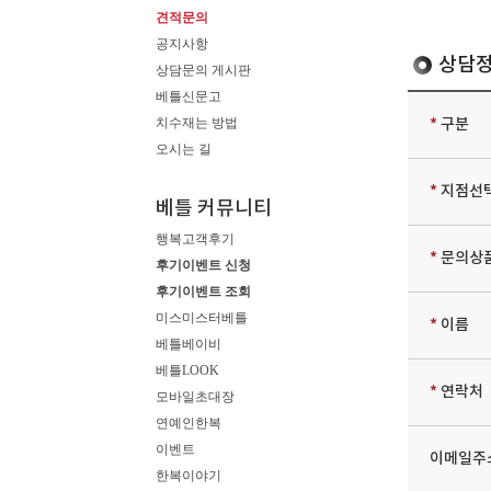
견적문의
공지사항
상담정
상담문의 게시판
베틀신문고
치수재는 방법
*
구분
오시는 길
*
지점선
베틀 커뮤니티
행복고객후기
*
문의상
후기이벤트 신청
후기이벤트 조회
미스미스터베틀
*
이름
베틀베이비
베틀LOOK
*
연락처
모바일초대장
연예인한복
이벤트
이메일주
한복이야기