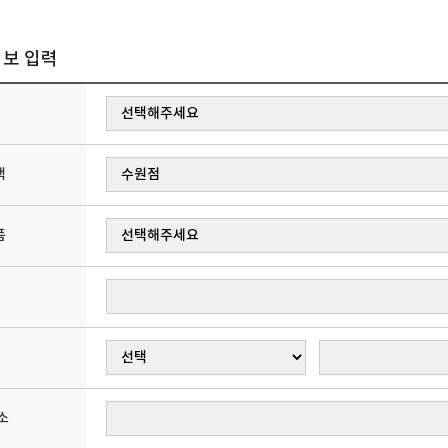
보 입력
택
품
소