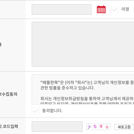
미정
용
W
T
F
S
S
M
T
W
T
F
S
S
M
T
W
"베틀한복"은 (이하 "회사"는) 고객님의 개인정보를 
관한 법률을 준수하고 있습니다.
2
3
4
5
1
2
3
1
2
3
4
보수집동의
9
10
11
12
4
5
6
7
8
9
10
8
9
10
11
회사는 개인정보취급방침을 통하여 고객님께서 제공하
이용되고 있으며, 개인정보보호를 위해 어떠한 조치가
6
17
18
19
11
12
13
14
15
16
17
15
16
17
18
동의합니다.
3
24
25
26
18
19
20
21
22
23
24
22
23
24
25
회사는 개인정보취급방침을 개정하는 경우 웹사이트 공
것입니다.
0
25
26
27
28
29
30
31
29
30
 코드입력
새로고침
■ 휴점일
■ 휴점일
ο 본 방침은 : 2008 년 09 월 01 일 부터 시행됩니다.