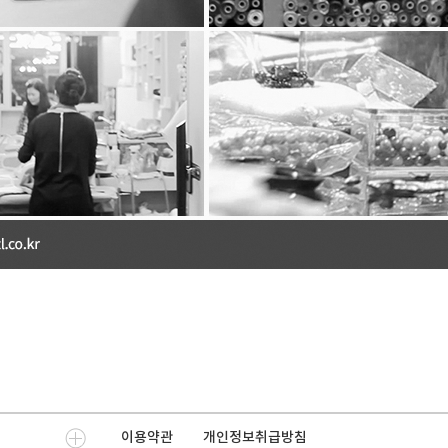
귀하가 개인정보의 오류에 대한 정정을 요청하신 경우
이용 또는 제공하지 않습니다. 또한 잘못된 개인정보를
처리결과를 제3자에게 지체없이 통지하여 정정이 이루
한복클럽은 이용자 혹은 법정 대리인의 요청에 의해 해
개인정보의 보유 및 이용기간”에 명시된 바에 따라 처리
처리하고 있습니다.
■ 개인정보 자동수집 장치의 설치, 운영 및 그 거부에 
쿠키 등 인터넷 서비스 이용 시 자동 생성되는 개인정
■ 개인정보에 관한 민원서비스
회사는 고객의 개인정보를 보호하고 개인정보와 관련한 
및 개인정보관리책임자를 지정하고 있습니다..
개인정보관리책임자 성명 : 윤은선
전화번호 : 02-548-7311
이메일 :
bettlehanbok@naver.com
귀하께서는 회사의 서비스를 이용하시며 발생하는 모
혹은 담당부서로 신고하실 수 있습니다. 회사는 이용자
드릴 것입니다.
기타 개인정보침해에 대한 신고나 상담이 필요하신 경
1.개인정보침해 신고센터 (
privacy.kisa.or.kr
/ 국번
이용약관
개인정보취급방침
2.개인정보 분쟁조정위원회 (
www.kopico.go.kr
/ 