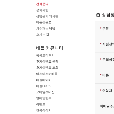
견적문의
공지사항
상담정
상담문의 게시판
베틀신문고
치수재는 방법
*
구분
오시는 길
*
지점선
베틀 커뮤니티
행복고객후기
*
문의상
후기이벤트 신청
후기이벤트 조회
미스미스터베틀
*
이름
베틀베이비
베틀LOOK
*
연락처
모바일초대장
연예인한복
이벤트
이메일주
한복이야기