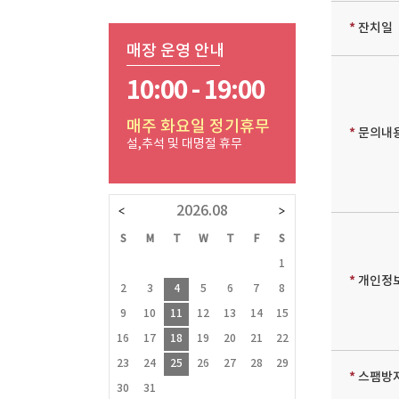
*
잔치일
매장 운영 안내
10:00 - 19:00
매주 화요일 정기휴무
*
문의내
설,추석 및 대명절 휴무
2026.08
W
T
F
S
S
M
T
W
T
F
S
S
M
T
1
2
3
4
1
1
*
개인정
8
9
10
11
2
3
4
5
6
7
8
6
7
8
15
16
17
18
9
10
11
12
13
14
15
13
14
15
1
22
23
24
25
16
17
18
19
20
21
22
20
21
22
2
29
30
31
23
24
25
26
27
28
29
27
28
29
3
*
스팸방지
■ 휴점일
30
31