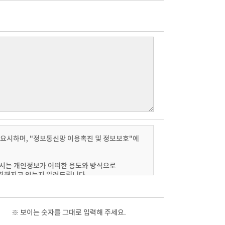
T
F
S
S
M
T
W
T
F
S
S
M
T
W
중요시하며, "정보통신망 이용촉진 및 정보보호"에
5
6
7
1
2
3
4
5
12
13
14
6
7
8
9
10
11
12
3
4
5
6
시는 개인정보가 어떠한 용도와 방식으로
 취해지고 있는지 알려드립니다.
19
20
21
13
14
15
16
17
18
19
10
11
12
13
26
27
28
20
21
22
23
24
25
26
17
18
19
20
지사항(또는 개별공지)을 통하여 공지할
27
28
29
30
31
24
25
26
27
※ 보이는 숫자를 그대로 입력해 주세요.
■ 휴점일
■ 휴점일
31