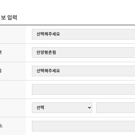
보 입력
택
품
소