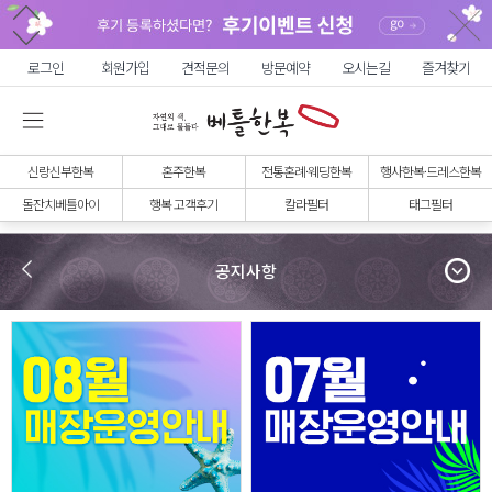
로그인
회원가입
견적문의
방문예약
오시는길
즐겨찾기
신랑신부한복
혼주한복
전통혼례·웨딩한복
행사한복·드레스한복
돌잔치베틀아이
행복 고객후기
칼라필터
태그필터
공지사항