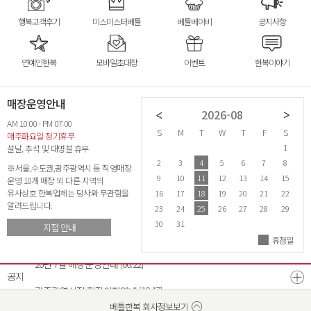
행복고객후기
미스미스터베틀
베틀베이비
공지사항
연예인한복
모바일초대장
이벤트
한복이야기
매장운영안내
2026-07
2026-08
AM 10:00 - PM 07:00
S
M
T
W
T
F
S
S
M
T
W
T
F
S
S
매주화요일 정기휴무
1
2
3
4
1
설날, 추석 및 대명절 휴무
5
6
7
8
9
10
11
2
3
4
5
6
7
8
6
※서울,수도권,광주광역시 등 직영매장
12
13
14
15
16
17
18
9
10
11
12
13
14
15
1
운영 10개 매장 외 다른 지역의
유사상호 한복업체는 당사와 무관함을
19
20
21
22
23
24
25
16
17
18
19
20
21
22
2
알려드립니다.
26
27
28
29
30
31
23
24
25
26
27
28
29
2
30
31
지점 안내
휴점일
26년 8월 매장운영안내
[07.21]
26년 7월 매장운영안내
[06.22]
공지
광주광역시점 확장이전안내
[12.17]
베스트리워드 선정자 발표
베틀한복 매장운영시간 변경안내
[07.18]
[12.26]
베틀한복 회사정보보기