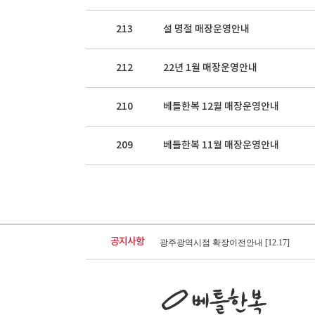
213
설 명절 매장운영안내
212
22년 1월 매장운영안내
210
베틀한복 12월 매장운영안내
209
베틀한복 11월 매장운영안내
26년 8월 매장운영안내
26년 7월 매장운영안내
[07.21]
[06.22]
공지사항
광주광역시점 확장이전안내
[12.17]
베스트리워드 선정자 발표
베틀한복 매장운영시간 변경안내
[07.18]
[12.26]