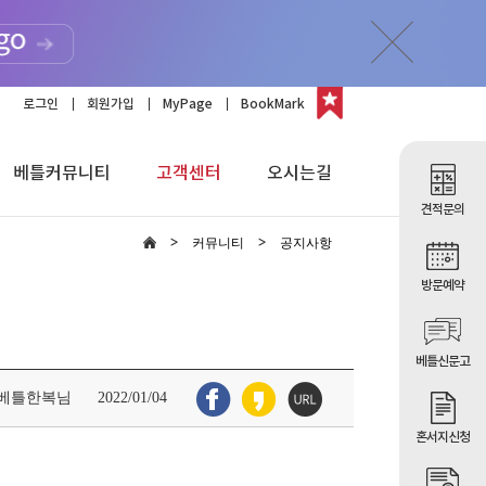
로그인
회원가입
MyPage
BookMark
베틀커뮤니티
고객센터
오시는길
견적문의
커뮤니티
공지사항
방문예약
베틀신문고
 베틀한복님
2022/01/04
혼서지신청