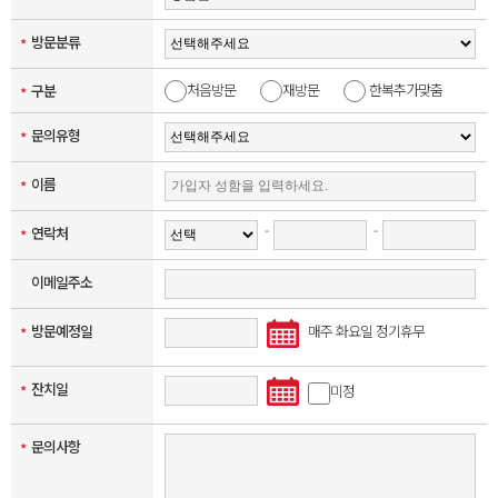
방문분류
*
처음방문
재방문
한복추가맞춤
구분
*
문의유형
*
이름
*
-
-
연락처
*
이메일주소
방문예정일
매주 화요일 정기휴무
*
잔치일
*
미정
문의사항
*