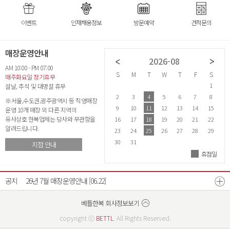
ο 수집항목 : 이름 , 로그인ID , 비밀번호 ,
휴대전화번호 , 이메일 , 행사일
이벤트
인재채용정보
방문예약
견적문의
ο 개인정보 수집방법 : 홈페이지
(회원가입)
매장운영안내
2026-07
2026-08
■ 개인정보의 수집 및 이용목적
AM 10:00 - PM 07:00
회사는 수집한 개인정보를 다음의 목적을 위해 활용합니다.
S
M
T
W
T
F
S
S
M
T
W
T
F
S
S
매주화요일 정기휴무
1
2
3
4
1
설날, 추석 및 대명절 휴무
ο 서비스 제공에 관한 계약 이행 및 서비스
제공에 따른 요금정산 콘텐츠 제공
5
6
7
8
9
10
11
2
3
4
5
6
7
8
6
※서울,수도권,광주광역시 등 직영매장
ο 회원 관리
12
13
14
15
16
17
18
9
10
11
12
13
14
15
1
운영 10개 매장 외 다른 지역의
회원제 서비스 이용에 따른 본인확인 ,
유사상호 한복업체는 당사와 무관함을
19
20
21
22
23
24
25
16
17
18
19
20
21
22
2
개인 식별 , 불량회원의 부정 이용 방지와
알려드립니다.
26
27
28
29
30
31
23
24
25
26
27
28
29
2
비인가 사용 방지 , 가입 의사 확인 ,
연령확인 , 만14세 미만 아동 개인정보
30
31
지점 안내
수집 시 법정 대리인 동의여부 확인 ,
휴점일
26년 8월 매장운영안내
[07.21]
불만처리 등 민원처리 , 고지사항 전달
ο 마케팅 및 광고에 활용
신규 서비스(제품) 개발 및 특화 , 이벤트
공지
26년 7월 매장운영안내
[06.22]
등 광고성 정보 전달 , 인구통계학적
특성에 따른 서비스 제공 및 광고 게재
광주광역시점 확장이전안내
베스트리워드 선정자 발표
베틀한복 매장운영시간 변경안내
[07.18]
[12.17]
[12.26]
베틀한복 회사정보보기
copyright ⓒ
BETTL
. All Rights Reserved.
■ 개인정보의 보유 및 이용기간