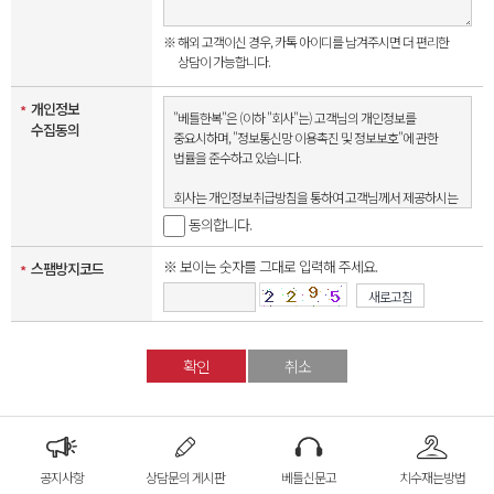
※ 해외 고객이신 경우, 카톡 아이디를 남겨주시면 더 편리한
상담이 가능합니다.
개인정보
*
"베틀한복"은 (이하 "회사"는) 고객님의 개인정보를
수집동의
중요시하며, "정보통신망 이용촉진 및 정보보호"에 관한
법률을 준수하고 있습니다.
회사는 개인정보취급방침을 통하여 고객님께서 제공하시는
개인정보가 어떠한 용도와 방식으로 이용되고 있으며,
동의합니다.
개인정보보호를 위해 어떠한 조치가 취해지고 있는지
알려드립니다.
※ 보이는 숫자를 그대로 입력해 주세요.
스팸방지코드
*
회사는 개인정보취급방침을 개정하는 경우 웹사이트
새로고침
공지사항(또는 개별공지)을 통하여 공지할 것입니다.
확인
취소
ο 본 방침은 : 2008 년 09 월 01 일 부터
시행됩니다.
■ 수집하는 개인정보 항목
회사는 회원가입, 상담, 서비스 신청 등등을 위해 아래와 같은
공지사항
상담문의 게시판
베틀신문고
치수재는방법
개인정보를 수집하고 있습니다.