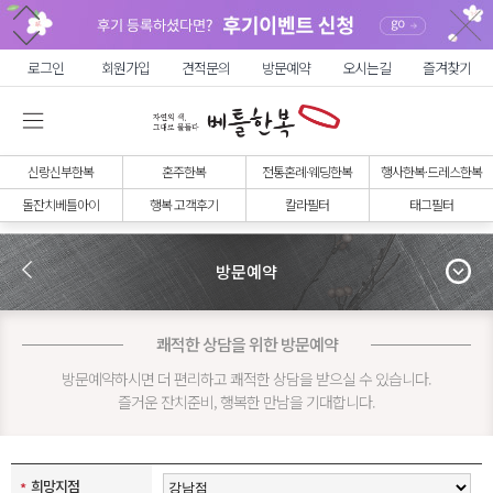
로그인
회원가입
견적문의
방문예약
오시는길
즐겨찾기
신랑신부한복
혼주한복
전통혼례·웨딩한복
행사한복·드레스한복
돌잔치베틀아이
행복 고객후기
칼라필터
태그필터
방문예약
쾌적한 상담을 위한 방문예약
방문예약하시면 더 편리하고 쾌적한 상담을 받으실 수 있습니다.
즐거운 잔치준비, 행복한 만남을 기대합니다.
희망지점
*