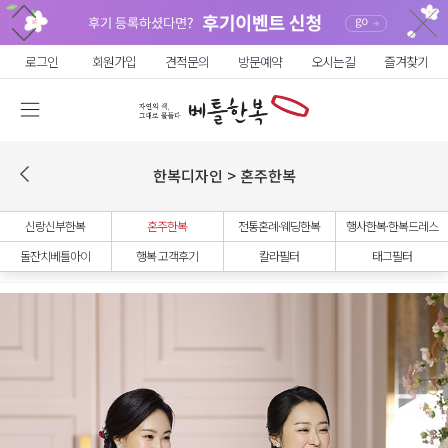
로그인
회원가입
견적문의
방문예약
오시는길
즐겨찾기
한복디자인 > 혼주한복
신랑신부한복
혼주한복
전통혼례·웨딩한복
행사한복·한복드레스
돌잔치베틀아이
행복 고객후기
칼라필터
태그필터