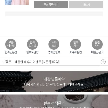
문의목록담기
더보기
고름
한복
With
한복
불편
매는법
접는법
Star
치수
사항
모바일 초대장 무료
[07.31]
한복입는법
한복보관법
연예인한복
치수재는법
베틀신문고
이벤트
베틀한복 후기이벤트 [시즌3]
[02.28]
매장 방문예약
더욱 쾌적한 상담을 위해, 방문예약하여 주세요!
한복 견적문의