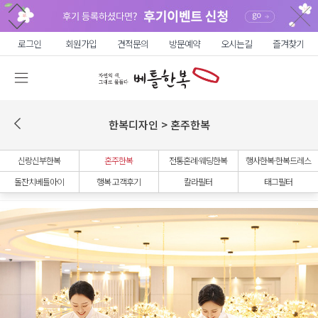
로그인
회원가입
견적문의
방문예약
오시는길
즐겨찾기
한복디자인 > 혼주한복
신랑신부한복
혼주한복
전통혼례·웨딩한복
행사한복·한복드레스
돌잔치베틀아이
행복 고객후기
칼라필터
태그필터