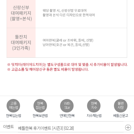
고름
한복
With
한복
불편
매는법
접는법
Star
치수
사항
모바일 초대장 무료
[07.31]
한복입는법
한복보관법
연예인한복
치수재는법
베틀신문고
이벤트
베틀한복 후기이벤트 [시즌3]
[02.28]