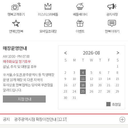
행복고객후기
미스미스터베틀
베틀베이비
공지사항
연예인한복
모바일초대장
이벤트
한복이야기
매장운영안내
2026-07
2026-08
AM 10:00 - PM 07:00
S
M
T
W
T
F
S
S
M
T
W
T
F
S
S
매주화요일 정기휴무
1
2
3
4
1
설날, 추석 및 대명절 휴무
5
6
7
8
9
10
11
2
3
4
5
6
7
8
6
※서울,수도권,광주광역시 등 직영매장
12
13
14
15
16
17
18
9
10
11
12
13
14
15
1
운영 10개 매장 외 다른 지역의
유사상호 한복업체는 당사와 무관함을
19
20
21
22
23
24
25
16
17
18
19
20
21
22
2
알려드립니다.
26
27
28
29
30
31
23
24
25
26
27
28
29
2
30
31
지점 안내
휴점일
26년 8월 매장운영안내
26년 7월 매장운영안내
[07.21]
[06.22]
공지
광주광역시점 확장이전안내
[12.17]