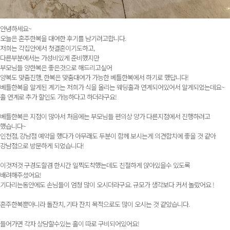
안녕하세요~
오늘은 혼주한복을 대여한 후기를 남기려고합니다.
저희는 각집안에서 첫결혼이기도하고,
다른부분에서는 가성비있게 준비했지만
부모님들 양한복은 좋은것으로 해드리고싶어
양복도 맞춤진행, 한복은 맞춤대여가 가능한 베틀한복에서 하기로 했답니다!
베틀한복을 알게된 계기는 저희가 식을 올리는 웨딩홀과 연계되어있어서 알게되었는데요~
홀 연계로 추가 할인도 가능하다고 하더라구요!
베틀한복은 지점이 많아서 처음에는 부모님들 편의상 양가 다른지점에서 진행하려고
했습니다~
인천점, 강남점 예약을 했다가 아무래도 두분이 함께 보시는게 의견합치에 좋을 것 같아
강남점으로 방문하게 되었습니다!
이것저것 구경도할겸 한시간 일찍도착했는데도 친절하게 앉아있을수 있도록
배려해주셨어요!
기다리는동안에도 손님들이 엄청 많이 오시더라구요. 규모가 생각보다 커서 놀랐어요 !
혼주한복뿐아니라 돌잔치, 기타 잔치 목적으로도 많이 오시는 것 같았습니다.
들어가면 각자 상담할수있는 홀이 따로 구비되어있어요!