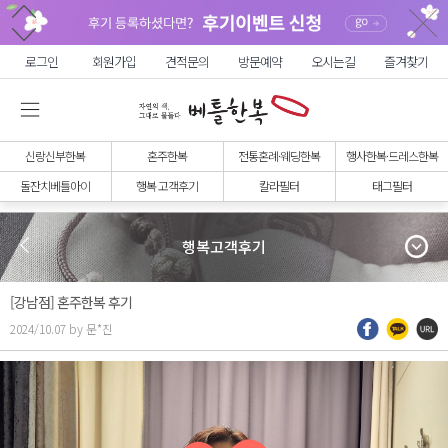
로그인
회원가입
견적문의
방문예약
오시는길
즐겨찾기
신랑신부한복
혼주한복
전통혼례·웨딩한복
행사한복·드레스한복
돌잔치베틀아이
행복 고객후기
칼라필터
태그필터
행복고객후기
[강남점] 혼주한복 후기
2024/10.07 by 문*진