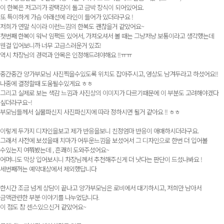
이 한복은 저고리가 광택감이 돌고 금박 장식이 되어있어요.
또 특이하게 가슴 아래선에 라인이 들어가 있더라구요 !
저희가 연말 식이라 이런느낌의 한복도 괜찮을거 같았어요~
첫번째 한복이 워낙 임팩트 있어서, 가져오셔서 볼 때는 그냥저냥 보통이라고 생각했는데
웬걸 입어보니까 너무 고급스러운거 있죠!
역시 차장님의 경력과 안목은 인정해드려야해요 !!ㅠㅠ
중간중간 양가부모님 사진찍을수있도록 위치도 잡아주시고, 영상도 남겨두라고 하셨어요!!
나중에 결정할때 도움될수있게요 ㅎㅎ
그리고 실제로 보는 색감 느낌과 사진상의 이미지가 다르기때문에 이 부분도 고려해야겠다
싶더라구요~!
부모님들께서 실물파신지 사진파신지에 따라 정하시면 될거 같아요 !! ㅎㅎ
이렇게 두가지 디자인을보고 제가 반응을보니 친정엄마 반응이 애매하시더라구요.
그래서 사전에 보셨을때 치마가 어두운느낌을 보셨어서 그 디자인으로 한번 더 입어볼
수있는지 여쭤봤는데 , 흔쾌히 도와주셨어요~
어머니도 막상 입어보시니 차장님께서 추천해주신게 더 낫다는 판단이 드셨나봐요 !
세번째꺼는 예약대상에서 제외했답니다
한시간 조금 넘게 상담이 끝나고 양가부모님은 로비에서 대기하시고, 저희만 남아서
금액관련한 부분 이야기를 나누었답니다.
이 점도 참 센스있으신거 같았어요~