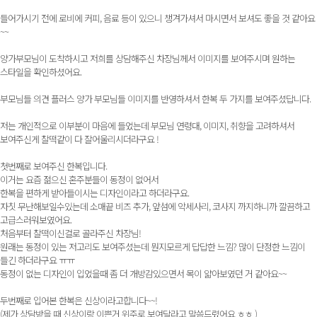
들어가시기 전에 로비에 커피, 음료 등이 있으니 챙겨가셔서 마시면서 보셔도 좋을 것 같아요
~~
양가부모님이 도착하시고 저희를 상담해주신 차장님께서 이미지를 보여주시며 원하는
스타일을 확인하셨어요.
부모님들 의견 플러스 양가 부모님들 이미지를 반영하셔서 한복 두 가지를 보여주셨답니다.
저는 개인적으로 이부분이 마음에 들었는데 부모님 연령대, 이미지, 취향을 고려하셔서
보여주신게 찰떡같이 다 잘어울리시더라구요 !
첫번째로 보여주신 한복입니다.
이거는 요즘 젊으신 혼주분들이 동정이 없어서
한복을 편하게 받아들이시는 디자인이라고 하더라구요.
자칫 무난해보일수있는데 소매끝 비즈 추가, 앞섬에 악세사리, 코사지 까지하니까 깔끔하고
고급스러워보였어요.
처음부터 찰떡이신걸로 골라주신 차장님!
원래는 동정이 있는 저고리도 보여주셨는데 뭔지모르게 답답한 느낌? 많이 단정한 느낌이
들긴 하더라구요 ㅠㅠ
동정이 없는 디자인이 입었을때 좀 더 개방감있으면서 목이 얇아보였던 거 같아요~~
두번째로 입어본 한복은 신상이라고합니다~~!
(제가 상담받을 때 신상이랑 이쁜거 위주로 보여달라고 말씀드렸어요 ㅎㅎ )