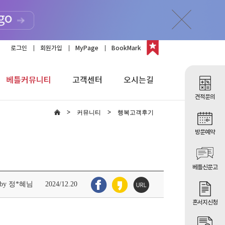
로그인
회원가입
MyPage
BookMark
베틀커뮤니티
고객센터
오시는길
견적문의
커뮤니티
행복고객후기
방문예약
베틀신문고
by 정*혜님
2024/12.20
혼서지신청