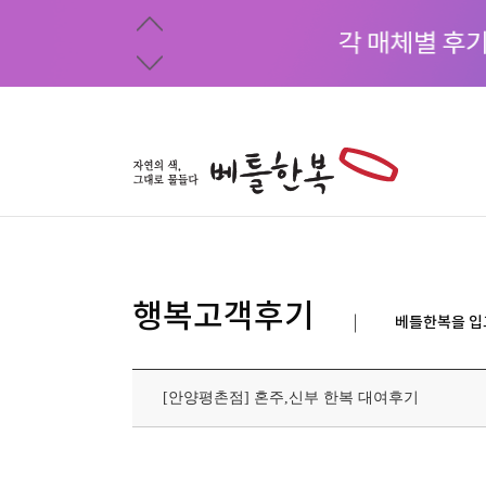
행복고객후기
베틀한복을 입
[안양평촌점] 혼주,신부 한복 대여후기