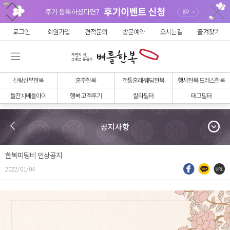
로그인
회원가입
견적문의
방문예약
오시는길
즐겨찾기
신랑신부한복
혼주한복
전통혼례·웨딩한복
행사한복·드레스한복
돌잔치베틀아이
행복 고객후기
칼라필터
태그필터
공지사항
한복피팅비 인상공지
2022/01/04