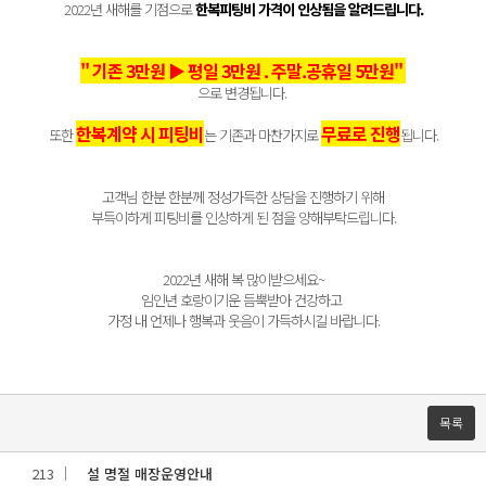
2022년 새해를 기점으로
한복피팅비 가격이 인상됨을 알려드립니다.
" 기존 3만원 ▶ 평일 3만원 . 주말.공휴일 5만원"
으로
변경됩니다.
한복계약 시 피팅비
무료로 진행
또한
는 기존과 마찬가지로
됩니다.
고객님 한분 한분께 정성가득한 상담을 진행하기 위해
부득이하게 피팅비를 인상하게 된 점을 양해부탁드립니다.
2022년 새해 복 많이받으세요~
임인년 호랑이기운 듬뿍받아 건강하고
가정 내 언제나
행복과
웃음이 가득하시길 바랍니다.
목록
213
설 명절 매장운영안내