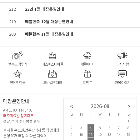
212
22년 1월 매장운영안내
210
베틀한복 12월 매장운영안내
209
베틀한복 11월 매장운영안내
행복고객후기
미스미스터베틀
베틀베이비
공지사항
연예인한복
모바일초대장
이벤트
한복이야기
매장운영안내
2026-07
2026-08
AM 10:00 - PM 07:00
S
M
T
W
T
F
S
S
M
T
W
T
F
S
S
매주화요일 정기휴무
1
2
3
4
1
설날, 추석 및 대명절 휴무
5
6
7
8
9
10
11
2
3
4
5
6
7
8
6
※서울,수도권,광주광역시 등 직영매장
12
13
14
15
16
17
18
9
10
11
12
13
14
15
1
운영 10개 매장 외 다른 지역의