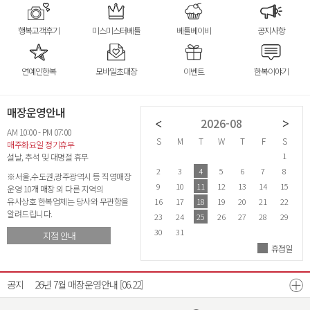
행복고객후기
미스미스터베틀
베틀베이비
공지사항
연예인한복
모바일초대장
이벤트
한복이야기
매장운영안내
2026-07
2026-08
AM 10:00 - PM 07:00
S
M
T
W
T
F
S
S
M
T
W
T
F
S
S
매주화요일 정기휴무
1
2
3
4
1
설날, 추석 및 대명절 휴무
5
6
7
8
9
10
11
2
3
4
5
6
7
8
6
※서울,수도권,광주광역시 등 직영매장
12
13
14
15
16
17
18
9
10
11
12
13
14
15
1
운영 10개 매장 외 다른 지역의
유사상호 한복업체는 당사와 무관함을
19
20
21
22
23
24
25
16
17
18
19
20
21
22
2
알려드립니다.
26
27
28
29
30
31
23
24
25
26
27
28
29
2
30
31
지점 안내
휴점일
26년 8월 매장운영안내
[07.21]
공지
26년 7월 매장운영안내
[06.22]