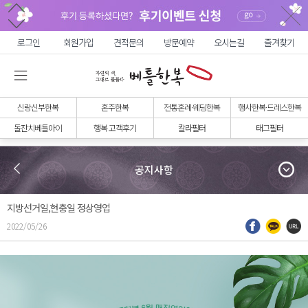
로그인
회원가입
견적문의
방문예약
오시는길
즐겨찾기
신랑신부한복
혼주한복
전통혼례·웨딩한복
행사한복·드레스한복
돌잔치베틀아이
행복 고객후기
칼라필터
태그필터
공지사항
지방선거일,현충일 정상영업
2022/05/26