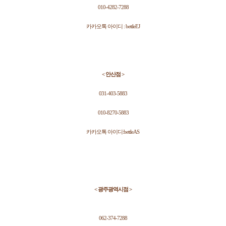
010-4282-7288
카카오톡 아이디 : bettleEJ
< 안산점 >
031-403-5883
010-8270-5883
카카오톡 아이디:bettleAS
< 광주광역시점 >
062-374-7288