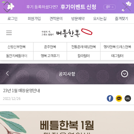
로그인
회원가입
견적문의
방문예약
오시는길
즐겨찾기
신랑신부한복
혼주한복
전통혼례·웨딩한복
행사한복·드레스한복
돌잔치베틀아이
행복 고객후기
칼라필터
태그필터
공지사항
23년 1월 매장운영안내
2022/12/26