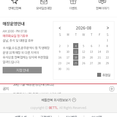
연예인한복
모바일초대장
이벤트
한복이야기
매장운영안내
2026-07
2026-08
AM 10:00 - PM 07:00
S
M
T
W
T
F
S
S
M
T
W
T
F
S
S
매주화요일 정기휴무
1
2
3
4
1
설날, 추석 및 대명절 휴무
5
6
7
8
9
10
11
2
3
4
5
6
7
8
6
※서울,수도권,광주광역시 등 직영매장
12
13
14
15
16
17
18
9
10
11
12
13
14
15
1
운영 10개 매장 외 다른 지역의
유사상호 한복업체는 당사와 무관함을
19
20
21
22
23
24
25
16
17
18
19
20
21
22
2
알려드립니다.
26
27
28
29
30
31
23
24
25
26
27
28
29
2
30
31
지점 안내
휴점일
26년 8월 매장운영안내
[07.21]
26년 7월 매장운영안내
[06.22]
공지
광주광역시점 확장이전안내
[12.17]
베스트리워드 선정자 발표
베틀한복 매장운영시간 변경안내
[07.18]
[12.26]
베틀한복 회사정보보기
copyright ⓒ
BETTL
. All Rights Reserved.