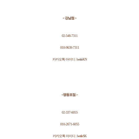
< 강남점 >
02-548-7311
010-9639-7311
카카오톡 아이디 : bettleKN
<영등포점 >
02-337-6055
010-2671-6055
카카오톡 아이디 : bettleSK