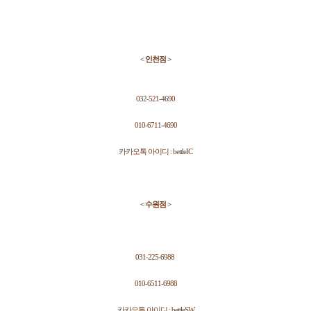
< 인천점 >
032-521-4690
010-6711-4690
카카오톡 아이디 : bettleIC
< 수원점 >
031-225-6988
010-6511-6988
카카오톡 아이디 : bettleSW