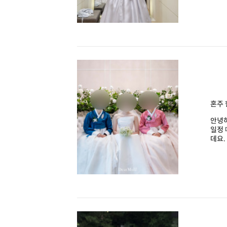
혼주 
안녕하
일정 
데요.