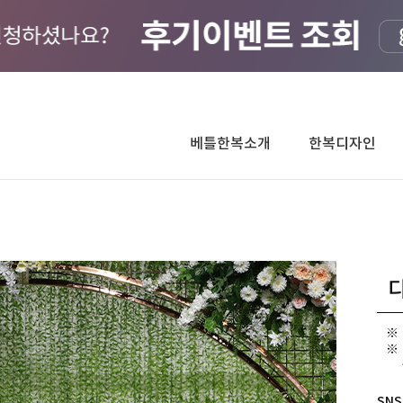
베틀한복소개
한복디자인
디
[
SNS