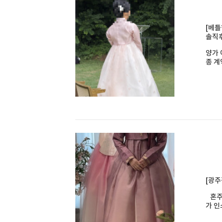
[베틀
솔직
양가 
종 계약
[광주
혼주한
가 인