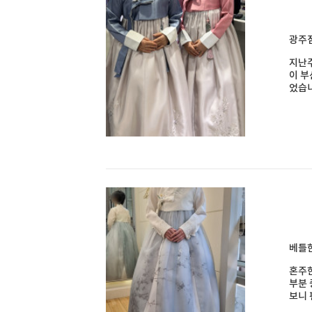
광주점
지난주
이 
었습니
베틀한
혼주한
부분 
보니 