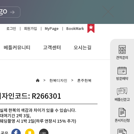
로그인
회원가입
MyPage
BookMark
베틀커뮤니티
고객센터
오시는길
견적문의
방문예약
한복디자인
혼주한복
자인코드: R266301
베틀신문고
실제 한복의 색감과 차이가 있을 수 있습니다.
대여기간 2박 3일,
혼서지신청
웨딩촬영 시 1박 2일(하루 연장시 15% 추가)
이벤트] 모바일 초대장 무료
 공유