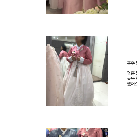
혼주 
결혼 
복을 
했어요