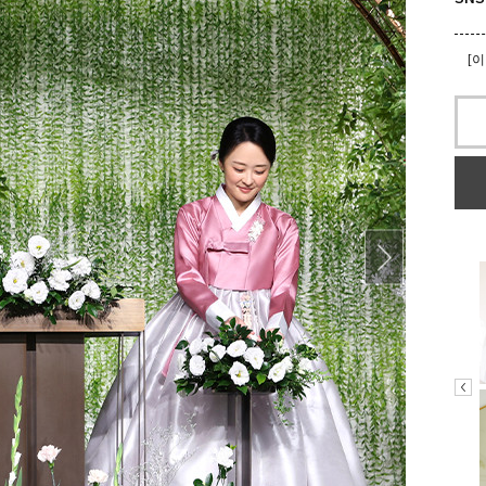
[
[
[